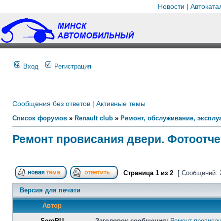
Новости
|
Автоката
Вход
Регистрация
Сообщения без ответов
|
Активные темы
Список форумов
»
Renault club
»
Ремонт, обслуживание, эксплуа
Ремонт провисания двери. Фотоотче
Страница
1
из
2
[ Сообщений: 
Версия для печати
Автор
SergPU
Заголовок сообщения:
Ремонт провисан