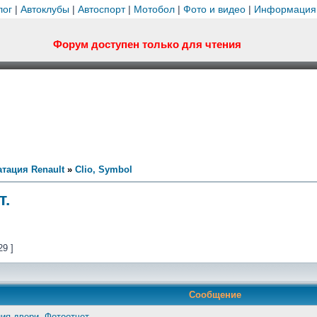
лог
|
Автоклубы
|
Автоспорт
|
Мотобол
|
Фото и видео
|
Информация
Форум доступен только для чтения
тация Renault
»
Clio, Symbol
т.
29 ]
Сообщение
ия двери. Фотоотчет.