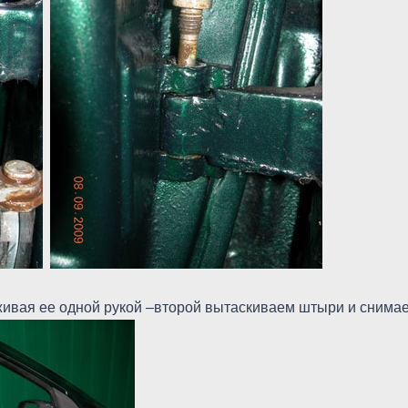
живая ее одной рукой –второй вытаскиваем штыри и снимае