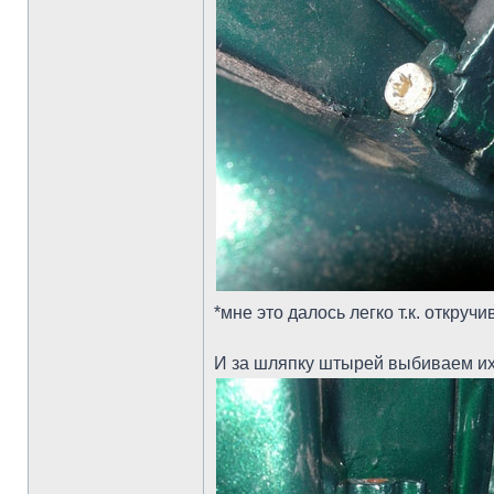
*мне это далось легко т.к. откручи
И за шляпку штырей выбиваем их 