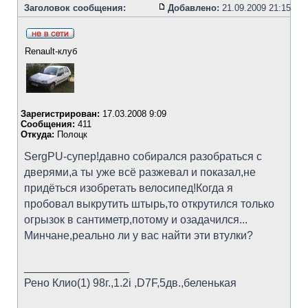
Заголовок сообщения:
Добавлено:
21.09.2009 21:15
Renault-клуб
Зарегистрирован:
17.03.2008 9:09
Сообщения:
411
Откуда:
Полоцк
SergPU-супер!давно собирался разобраться с
дверями,а ты уже всё разжевал и показал,не
придёться изобретать велосипед!Когда я
пробовал выкрутить штырь,то открутился только
огрызок в сантиметр,потому и озадачился...
Минчане,реально ли у вас найти эти втулки?
_________________
Рено Клио(1) 98г.,1.2i ,D7F,5дв.,беленькая