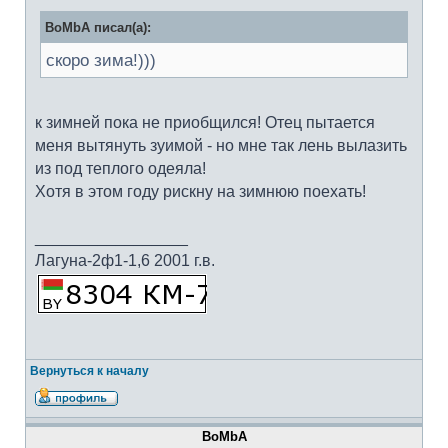
BoMbA писал(а):
скоро зима!)))
к зимней пока не приобщился! Отец пытается
меня вытянуть зуимой - но мне так лень вылазить
из под теплого одеяла!
Хотя в этом году рискну на зимнюю поехать!
_________________
Лагуна-2ф1-1,6 2001 г.в.
Вернуться к началу
BoMbA