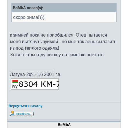
BoMbA писал(а):
скоро зима!)))
к зимней пока не приобщился! Отец пытается
меня вытянуть зуимой - но мне так лень вылазить
из под теплого одеяла!
Хотя в этом году рискну на зимнюю поехать!
_________________
Лагуна-2ф1-1,6 2001 г.в.
Вернуться к началу
BoMbA