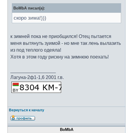
BoMbA писал(а):
скоро зима!)))
к зимней пока не приобщился! Отец пытается
меня вытянуть зуимой - но мне так лень вылазить
из под теплого одеяла!
Хотя в этом году рискну на зимнюю поехать!
_________________
Лагуна-2ф1-1,6 2001 г.в.
Вернуться к началу
BoMbA