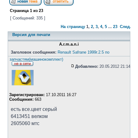
Страница
1
из
23
[ Сообщений: 335 ]
На страницу
1
,
2
,
3
,
4
,
5
...
23
След.
Версия для печати
A.r.m.a.n.i
Заголовок сообщения:
Renault Safrane 1999г.2.5 по
запчастям(машинокомплект)
Добавлено:
20.05.2012 21:14
Зарегистрирован:
17.10.2011 16:27
Сообщения:
663
есть все.цвет серый
6413451 велком
2605060 мтс