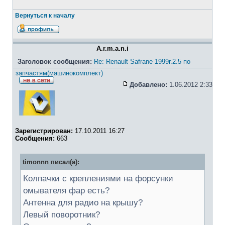
Вернуться к началу
A.r.m.a.n.i
Заголовок сообщения:
Re: Renault Safrane 1999г.2.5 по
запчастям(машинокомплект)
Добавлено:
1.06.2012 2:33
Зарегистрирован:
17.10.2011 16:27
Сообщения:
663
timonnn писал(а):
Колпачки с креплениями на форсунки
омывателя фар есть?
Антенна для радио на крышу?
Левый поворотник?