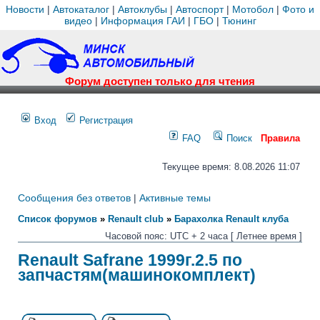
Новости
|
Автокаталог
|
Автоклубы
|
Автоспорт
|
Мотобол
|
Фото и
видео
|
Информация ГАИ
|
ГБО
|
Тюнинг
Форум доступен только для чтения
Вход
Регистрация
FAQ
Поиск
Правила
Текущее время: 8.08.2026 11:07
Сообщения без ответов
|
Активные темы
Список форумов
»
Renault club
»
Барахолка Renault клуба
Часовой пояс: UTC + 2 часа [ Летнее время ]
Renault Safrane 1999г.2.5 по
запчастям(машинокомплект)