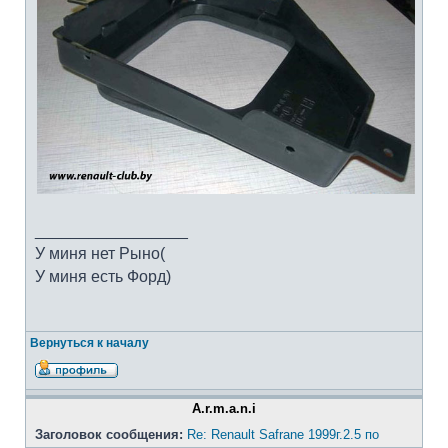
_________________
У миня нет Рыно(
У миня есть Форд)
Вернуться к началу
A.r.m.a.n.i
Заголовок сообщения:
Re: Renault Safrane 1999г.2.5 по