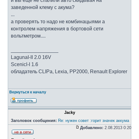
и вы еще не спалили авто скидывая на
заведенной клему с акума?
...
а проверять то надо не комбинацыями а
контролем напряжения в бортовой сети
вольтметром....
_________________
LagunaI-II 2.0 16V
ScenicI-I 1.6
обладатель CLIPa, Lexia, PP2000, Renault Explorer
Вернуться к началу
Jacky
Заголовок сообщения:
Re: нужен совет :горит значек аккума
Добавлено:
2.08.2013 0:20