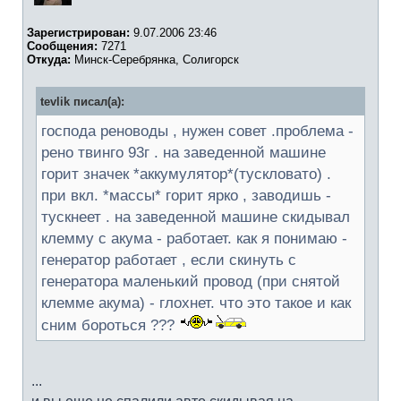
Зарегистрирован:
9.07.2006 23:46
Сообщения:
7271
Откуда:
Минск-Серебрянка, Солигорск
tevlik писал(а):
господа реноводы , нужен совет .проблема -
рено твинго 93г . на заведенной машине
горит значек *аккумулятор*(тускловато) .
при вкл. *массы* горит ярко , заводишь -
тускнеет . на заведенной машине скидывал
клемму с акума - работает. как я понимаю -
генератор работает , если скинуть с
генератора маленький провод (при снятой
клемме акума) - глохнет. что это такое и как
сним бороться ???
...