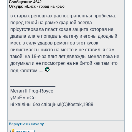
Сообщения:
4642
Откуда:
мЕнск - горад на краю
в старых реношках распостраненная проблема.
перед геной на рамке фарной всегда
прісутствовала пластіковая защита которая не
давала влаге попадать на гену и егоны диодный
мост. в силу ударов ремонтов этот кусок
пилистмассы нихто на место и не ставил. я сам
такой. на 19-е за пяьт лет двважды менял пока не
дотумкал и не посмотрел на не битой как там что
под капотом.....
_________________
Меган II Frog-Royce
уМрЁм вСе
ні хвіліны без спірціны!(C)Коstak,1989
Вернуться к началу