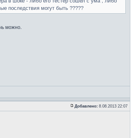
ера в шоке - либо его тестер сошел с ума , либо
нные последствия могут быть ?????
чь можно.
Добавлено:
8.08.2013 22:07