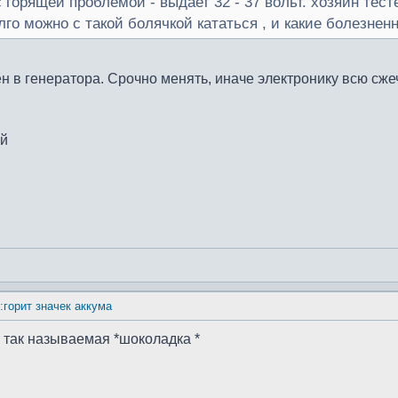
 горящей проблемой - выдает 32 - 37 вольт. хозяин тест
олго можно с такой болячкой кататься , и какие болезне
 в генератора. Срочно менять, иначе электронику всю сже
ий
:горит значек аккума
то так называемая *шоколадка *