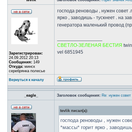
господа реноводы , нужен совет .п
ярко , заводишь - тускнеет . на з
генератора маленький провод (при
_________________
СВЕТЛО-ЗЕЛЕНАЯ БЕСТИЯ
twin
vel 6851945
Зарегистрирован:
24.09.2012 20:13
Сообщения:
149
Откуда:
минск
серебрянка полесье
Вернуться к началу
_eagle_
Заголовок сообщения:
Re: нужен совет 
tevlik писал(а):
господа реноводы , нужен сове
*массы* горит ярко , заводишь