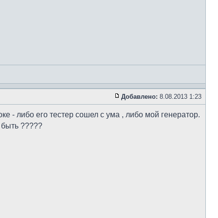
Добавлено:
8.08.2013 1:23
ке - либо его тестер сошел с ума , либо мой генератор.
т быть ?????