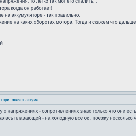
апряжения, то легко так мог его спалить...
тора когда он работает!
 на аккумуляторе - так правильно.
ение на каких оборотах мотора. Тогда и скажем что дальше
ий
:горит значек аккума
у о напряжениях - сопротивлениях знаю только что они есть (
лась плавающей - на холодную все ок , поезжу несколько ч