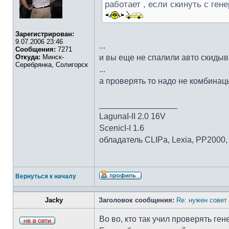
работает , если скинуть с ген
Зарегистрирован:
9.07.2006 23:46
...
Сообщения:
7271
Откуда:
Минск-
и вы еще не спалили авто скидыв
Серебрянка, Солигорск
...
а проверять то надо не комбинац
_________________
LagunaI-II 2.0 16V
ScenicI-I 1.6
обладатель CLIPa, Lexia, PP2000, 
Вернуться к началу
Jacky
Заголовок сообщения:
Re: нужен совет 
Во во, кто так учил проверять ген