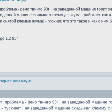
роблема - рено твинго 93г . на заведенной машине горит зна
аведенной машине скидывал клемму с акума - работает. как я
 снятой клемме акума) - глохнет. что это такое и как с ним
go 1.2 93г
:горит значек аккума
т .проблема - рено твинго 93г . на заведенной машине го
 - тускнеет . на заведенной машине скидывал клемму с а