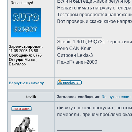
Если и был еще живой регулятор н
Renault-клуб
Нельзя снимать нагрузку с генера
Тестером проверяется напряжение
Вот проверь и скажи какое напряж
_________________
Scenic 1.9dTi, F9Q731 Черно-син
Зарегистрирован:
Рено CAN-Клип
11.05.2005 15:58
Ситроен Lexia-3
Сообщения:
8776
Откуда:
Минск,
ПежоПланет-2000
Бангалор
Вернуться к началу
tevlik
Заголовок сообщения:
Re: нужен совет 
физику в школе прогулял , поэтом
померяли . причем проблема оказа
_________________