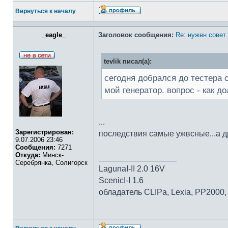
Вернуться к началу
_eagle_
Заголовок сообщения:
Re: нужен совет 
tevlik писал(а):
сегодня добрался до тестера с
мой генератор. вопрос - как д
...
Зарегистрирован:
последствия самые ужвсные...а др
9.07.2006 23:46
Сообщения:
7271
Откуда:
Минск-
_________________
Серебрянка, Солигорск
LagunaI-II 2.0 16V
ScenicI-I 1.6
обладатель CLIPa, Lexia, PP2000, 