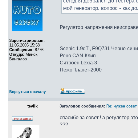
сегодня добрался до тестера с
мой генератор. вопрос - как д
Регулятор напряжения неисправен
Зарегистрирован:
_________________
11.05.2005 15:58
Scenic 1.9dTi, F9Q731 Черно-син
Сообщения:
8776
Откуда:
Минск,
Рено CAN-Клип
Бангалор
Ситроен Lexia-3
ПежоПланет-2000
Вернуться к началу
tevlik
Заголовок сообщения:
Re: нужен совет 
спасибо за совет ! а регулятор э
???