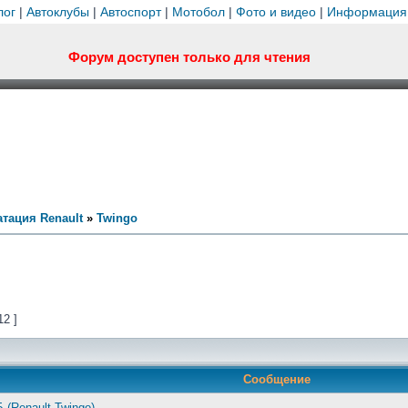
лог
|
Автоклубы
|
Автоспорт
|
Мотобол
|
Фото и видео
|
Информация
Форум доступен только для чтения
тация Renault
»
Twingo
12 ]
Сообщение
 (Renault Twingo)