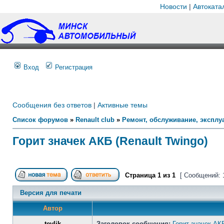
Новости
|
Автоката
Вход
Регистрация
Сообщения без ответов
|
Активные темы
Список форумов
»
Renault club
»
Ремонт, обслуживание, эксплуа
Горит значек АКБ (Renault Twingo)
Страница
1
из
1
[ Сообщений: 
Версия для печати
Автор
tevlik
Заголовок сообщения:
Горит значек АКБ