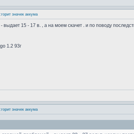
:горит значек аккума
выдает 15 - 17 в. , а на моем скачет . и по поводу последс
go 1.2 93г
:горит значек аккума