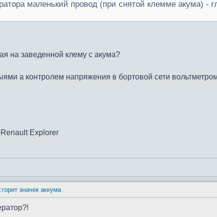
ератора маленький провод (при снятой клемме акума) - гл
ая на заведенной клему с акума?
ыями а контролем напряжения в бортовой сети вольтметром.
Renault Explorer
:горит значек аккума
ератор?!