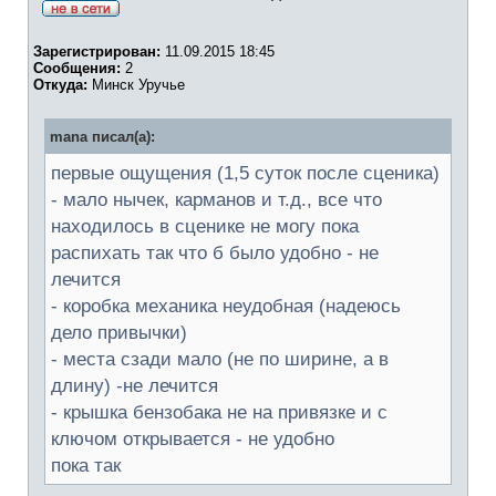
Зарегистрирован:
11.09.2015 18:45
Сообщения:
2
Откуда:
Минск Уручье
mana писал(а):
первые ощущения (1,5 суток после сценика)
- мало нычек, карманов и т.д., все что
находилось в сценике не могу пока
распихать так что б было удобно - не
лечится
- коробка механика неудобная (надеюсь
дело привычки)
- места сзади мало (не по ширине, а в
длину) -не лечится
- крышка бензобака не на привязке и с
ключом открывается - не удобно
пока так