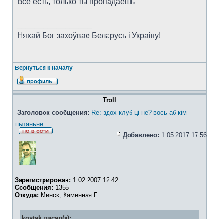
Все есть, только ты пропадаешь
_________________
Няхай Бог захоўвае Беларусь i Украiну!
Вернуться к началу
Troll
Заголовок сообщения:
Re: здох клуб ці не? вось аб кім
пытаньне
Добавлено:
1.05.2017 17:56
Зарегистрирован:
1.02.2007 12:42
Сообщения:
1355
Откуда:
Минск, Каменная Г...
kostak писал(а):