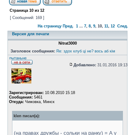
Страница
10
из
12
[ Сообщений: 169 ]
На страницу
Пред.
1
...
7
,
8
,
9
,
10
,
11
,
12
След.
Версия для печати
Nitrat3000
Заголовок сообщения:
Re: здох клуб ці не? вось аб кім
пытаньне
Добавлено:
31.01.2016 19:13
Зарегистрирован:
10.08.2010 15:18
Сообщения:
5461
Откуда:
Чижовка, Минск
klen писал(а):
(на правах дружбы - сольки на ранку) = А у