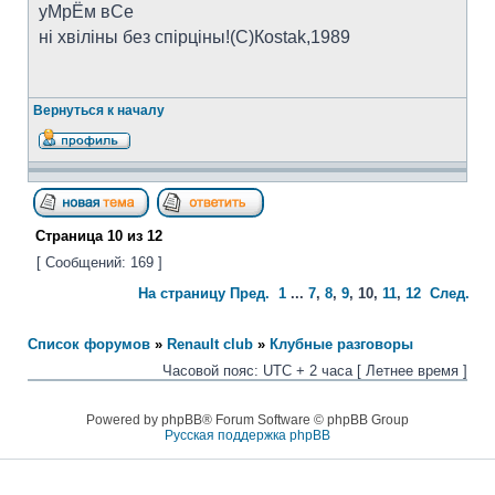
уМрЁм вСе
ні хвіліны без спірціны!(C)Коstak,1989
Вернуться к началу
Страница
10
из
12
[ Сообщений: 169 ]
На страницу
Пред.
1
...
7
,
8
,
9
,
10
,
11
,
12
След.
Список форумов
»
Renault club
»
Клубные разговоры
Часовой пояс: UTC + 2 часа [ Летнее время ]
Powered by phpBB® Forum Software © phpBB Group
Русская поддержка phpBB