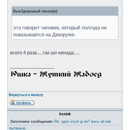
БыкЗдоровый писал(а):
это говорит человек, который полгода не
показывается на Декоруме.
всего 4 раза.....так шо нинада.....
_________________
Вернуться к началу
kostak
Заголовок сообщения:
Re: здох клуб ці не? вось аб кім
пытаньне