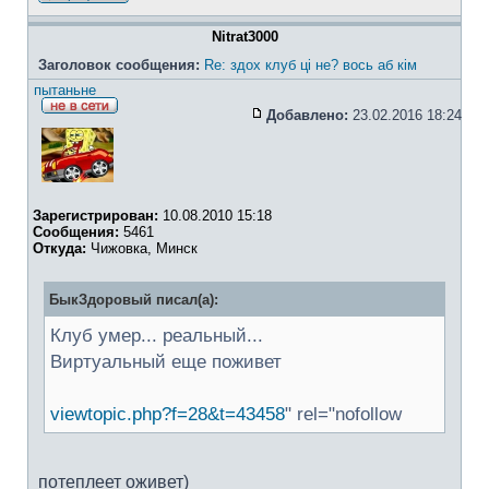
Nitrat3000
Заголовок сообщения:
Re: здох клуб ці не? вось аб кім
пытаньне
Добавлено:
23.02.2016 18:24
Зарегистрирован:
10.08.2010 15:18
Сообщения:
5461
Откуда:
Чижовка, Минск
БыкЗдоровый писал(а):
Клуб умер... реальный...
Виртуальный еще поживет
viewtopic.php?f=28&t=43458
" rel="nofollow
потеплеет оживет)