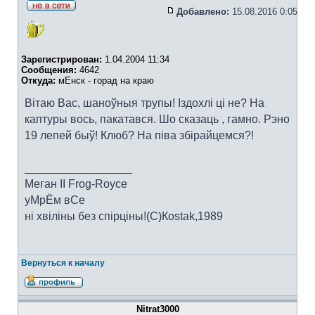
Добавлено:
15.08.2016 0:05
Зарегистрирован:
1.04.2004 11:34
Сообщения:
4642
Откуда:
мЕнск - горад на краю
Вітаю Вас, шаноўныя трупы! Іздохлі ці не? На
каптуры вось, пакатався. Шо сказаць , гамно. Рэно
19 лепей быў! Клюб? На піва збірайцемся?!
_________________
Меган II Frog-Royce
уМрЁм вСе
ні хвіліны без спірціны!(C)Коstak,1989
Вернуться к началу
Nitrat3000