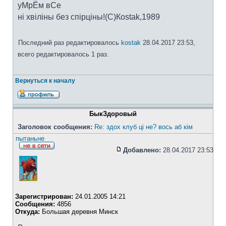
уМрЁм вСе
ні хвіліны без спірціны!(C)Коstak,1989
Последний раз редактировалось
kostak
28.04.2017 23:53,
всего редактировалось 1 раз.
Вернуться к началу
БыкЗдоровый
Заголовок сообщения:
Re: здох клуб ці не? вось аб кім
пытаньне
Добавлено:
28.04.2017 23:53
Зарегистрирован:
24.01.2005 14:21
Сообщения:
4856
Откуда:
Большая деревня Минск