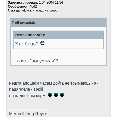
Зарегистрирован:
1.04.2004 11:34
Сообщения:
4642
Откуда:
мЕнск - горад на краю
Troll писал(а):
kostak писал(а):
Хто ёсць?
... опять "выпустили"?
нешта апошнім часам доўга не трымаюць - як
пацяплела - вэк!!!
на падножны корм.
_________________
Меган II Frog-Royce