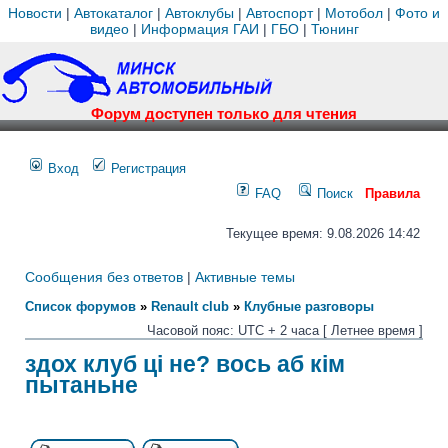
Новости
|
Автокаталог
|
Автоклубы
|
Автоспорт
|
Мотобол
|
Фото и
видео
|
Информация ГАИ
|
ГБО
|
Тюнинг
Форум доступен только для чтения
Вход
Регистрация
FAQ
Поиск
Правила
Текущее время: 9.08.2026 14:42
Сообщения без ответов
|
Активные темы
Список форумов
»
Renault club
»
Клубные разговоры
Часовой пояс: UTC + 2 часа [ Летнее время ]
здох клуб ці не? вось аб кім
пытаньне