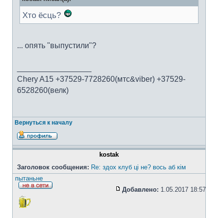
Хто ёсць?
... опять "выпустили"?
_________________
Chery A15 +37529-7728260(мтс&viber) +37529-
6528260(велк)
Вернуться к началу
kostak
Заголовок сообщения:
Re: здох клуб ці не? вось аб кім
пытаньне
Добавлено:
1.05.2017 18:57