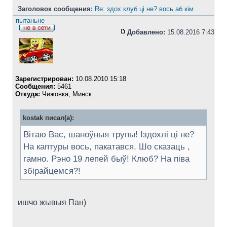
Заголовок сообщения:
Re: здох клуб ці не? вось аб кім
пытаньне
Добавлено:
15.08.2016 7:43
Зарегистрирован:
10.08.2010 15:18
Сообщения:
5461
Откуда:
Чижовка, Минск
kostak писал(а):
Вітаю Вас, шаноўныя трупы! Іздохлі ці не?
На каптуры вось, пакатався. Шо сказаць ,
гамно. Рэно 19 лепей быў! Клюб? На піва
збірайцемся?!
ишчо жывыя Пан)
_________________