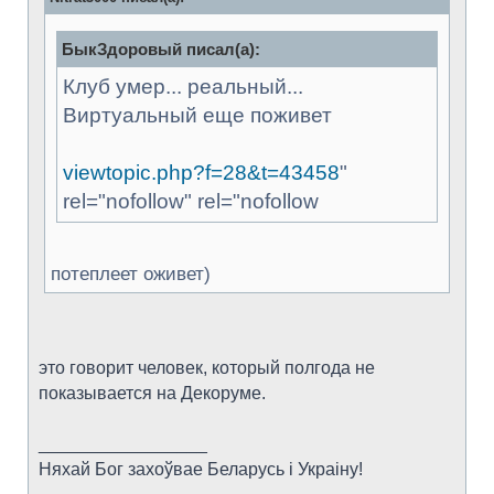
БыкЗдоровый писал(а):
Клуб умер... реальный...
Виртуальный еще поживет
viewtopic.php?f=28&t=43458
"
rel="nofollow" rel="nofollow
потеплеет оживет)
это говорит человек, который полгода не
показывается на Декоруме.
_________________
Няхай Бог захоўвае Беларусь i Украiну!