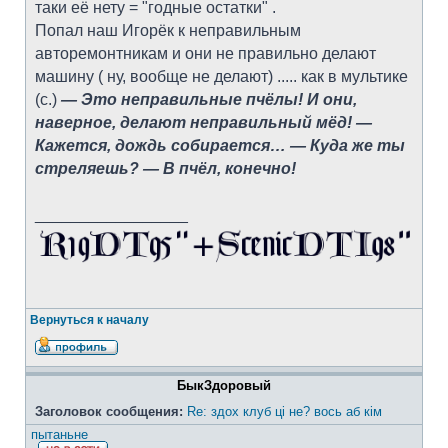
таки её нету = "годные остатки" .
Попал наш Игорёк к неправильным
авторемонтникам и они не правильно делают
машину ( ну, вообще не делают) ..... как в мультике
(с.)
— Это неправильные пчёлы! И они,
наверное, делают неправильный мёд! —
Кажется, дождь собирается… — Куда же ты
стреляешь? — В пчёл, конечно!
_________________
Вернуться к началу
БыкЗдоровый
Заголовок сообщения:
Re: здох клуб ці не? вось аб кім
пытаньне