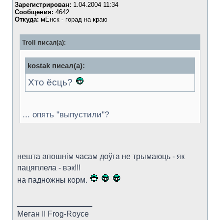
Зарегистрирован:
1.04.2004 11:34
Сообщения:
4642
Откуда:
мЕнск - горад на краю
Troll писал(а):
kostak писал(а):
Хто ёсць?
... опять "выпустили"?
нешта апошнім часам доўга не трымаюць - як
пацяплела - вэк!!!
на падножны корм.
_________________
Меган II Frog-Royce