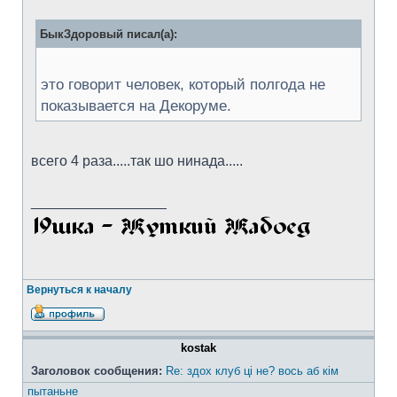
БыкЗдоровый писал(а):
это говорит человек, который полгода не
показывается на Декоруме.
всего 4 раза.....так шо нинада.....
_________________
Вернуться к началу
kostak
Заголовок сообщения:
Re: здох клуб ці не? вось аб кім
пытаньне