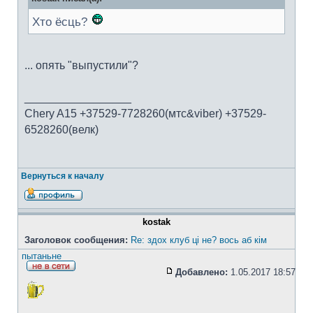
Хто ёсць?
... опять "выпустили"?
_________________
Chery A15 +37529-7728260(мтс&viber) +37529-
6528260(велк)
Вернуться к началу
kostak
Заголовок сообщения:
Re: здох клуб ці не? вось аб кім
пытаньне
Добавлено:
1.05.2017 18:57