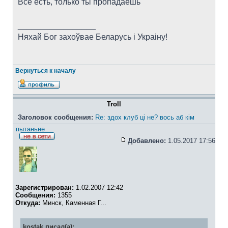
Все есть, только ты пропадаешь
_________________
Няхай Бог захоўвае Беларусь i Украiну!
Вернуться к началу
Troll
Заголовок сообщения:
Re: здох клуб ці не? вось аб кім
пытаньне
Добавлено:
1.05.2017 17:56
Зарегистрирован:
1.02.2007 12:42
Сообщения:
1355
Откуда:
Минск, Каменная Г...
kostak писал(а):