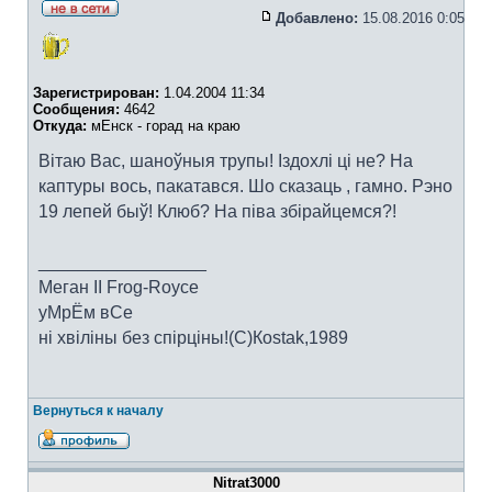
Добавлено:
15.08.2016 0:05
Зарегистрирован:
1.04.2004 11:34
Сообщения:
4642
Откуда:
мЕнск - горад на краю
Вітаю Вас, шаноўныя трупы! Іздохлі ці не? На
каптуры вось, пакатався. Шо сказаць , гамно. Рэно
19 лепей быў! Клюб? На піва збірайцемся?!
_________________
Меган II Frog-Royce
уМрЁм вСе
ні хвіліны без спірціны!(C)Коstak,1989
Вернуться к началу
Nitrat3000