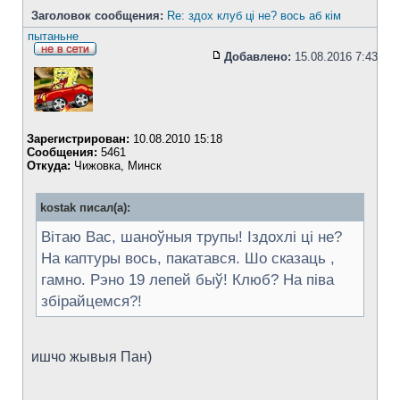
Заголовок сообщения:
Re: здох клуб ці не? вось аб кім
пытаньне
Добавлено:
15.08.2016 7:43
Зарегистрирован:
10.08.2010 15:18
Сообщения:
5461
Откуда:
Чижовка, Минск
kostak писал(а):
Вітаю Вас, шаноўныя трупы! Іздохлі ці не?
На каптуры вось, пакатався. Шо сказаць ,
гамно. Рэно 19 лепей быў! Клюб? На піва
збірайцемся?!
ишчо жывыя Пан)
_________________