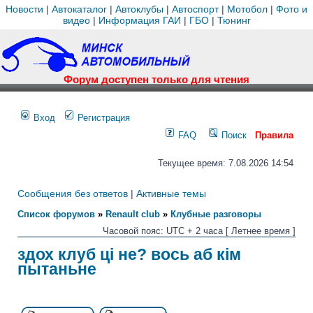
Новости
|
Автокаталог
|
Автоклубы
|
Автоспорт
|
Мотобол
|
Фото и
видео
|
Информация ГАИ
|
ГБО
|
Тюнинг
Форум доступен только для чтения
Вход
Регистрация
FAQ
Поиск
Правила
Текущее время: 7.08.2026 14:54
Сообщения без ответов
|
Активные темы
Список форумов
»
Renault club
»
Клубные разговоры
Часовой пояс: UTC + 2 часа [ Летнее время ]
здох клуб ці не? вось аб кім
пытаньне