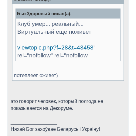
БыкЗдоровый писал(а):
Клуб умер... реальный...
Виртуальный еще поживет
viewtopic.php?f=28&t=43458
"
rel="nofollow" rel="nofollow
потеплеет оживет)
это говорит человек, который полгода не
показывается на Декоруме.
_________________
Няхай Бог захоўвае Беларусь i Украiну!