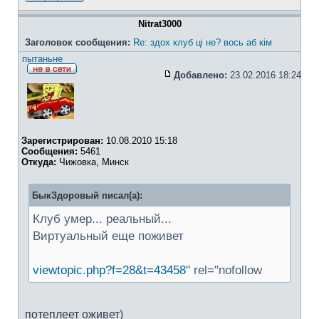
Nitrat3000
Заголовок сообщения:
Re: здох клуб ці не? вось аб кім
пытаньне
Добавлено:
23.02.2016 18:24
Зарегистрирован:
10.08.2010 15:18
Сообщения:
5461
Откуда:
Чижовка, Минск
БыкЗдоровый писал(а):
Клуб умер... реальный...
Виртуальный еще поживет
viewtopic.php?f=28&t=43458
" rel="nofollow
потеплеет оживет)