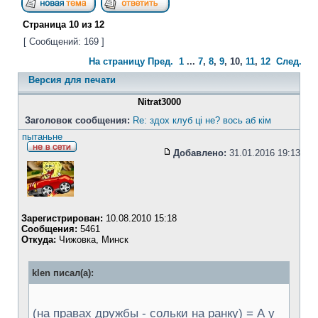
Страница
10
из
12
[ Сообщений: 169 ]
На страницу
Пред.
1
...
7
,
8
,
9
,
10
,
11
,
12
След.
Версия для печати
Nitrat3000
Заголовок сообщения:
Re: здох клуб ці не? вось аб кім
пытаньне
Добавлено:
31.01.2016 19:13
Зарегистрирован:
10.08.2010 15:18
Сообщения:
5461
Откуда:
Чижовка, Минск
klen писал(а):
(на правах дружбы - сольки на ранку) = А у