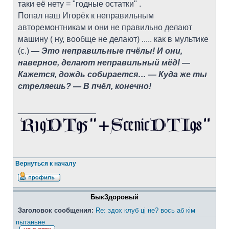
таки её нету = "годные остатки" .
Попал наш Игорёк к неправильным
авторемонтникам и они не правильно делают
машину ( ну, вообще не делают) ..... как в мультике
(с.)
— Это неправильные пчёлы! И они,
наверное, делают неправильный мёд! —
Кажется, дождь собирается… — Куда же ты
стреляешь? — В пчёл, конечно!
_________________
Вернуться к началу
БыкЗдоровый
Заголовок сообщения:
Re: здох клуб ці не? вось аб кім
пытаньне