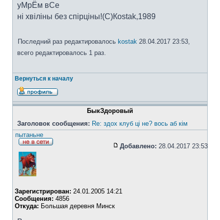
уМрЁм вСе
ні хвіліны без спірціны!(C)Коstak,1989
Последний раз редактировалось
kostak
28.04.2017 23:53,
всего редактировалось 1 раз.
Вернуться к началу
БыкЗдоровый
Заголовок сообщения:
Re: здох клуб ці не? вось аб кім
пытаньне
Добавлено:
28.04.2017 23:53
Зарегистрирован:
24.01.2005 14:21
Сообщения:
4856
Откуда:
Большая деревня Минск