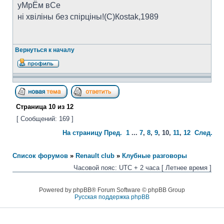
уМрЁм вСе
ні хвіліны без спірціны!(C)Коstak,1989
Вернуться к началу
Страница
10
из
12
[ Сообщений: 169 ]
На страницу
Пред.
1
...
7
,
8
,
9
,
10
,
11
,
12
След.
Список форумов
»
Renault club
»
Клубные разговоры
Часовой пояс: UTC + 2 часа [ Летнее время ]
Powered by phpBB® Forum Software © phpBB Group
Русская поддержка phpBB