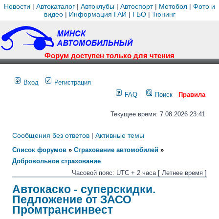
Новости
|
Автокаталог
|
Автоклубы
|
Автоспорт
|
Мотобол
|
Фото и
видео
|
Информация ГАИ
|
ГБО
|
Тюнинг
Форум доступен только для чтения
Вход
Регистрация
FAQ
Поиск
Правила
Текущее время: 7.08.2026 23:41
Сообщения без ответов
|
Активные темы
Список форумов
»
Страхование автомобилей
»
Добровольное страхование
Часовой пояс: UTC + 2 часа [ Летнее время ]
Автокаско - суперскидки.
Педложение от ЗАСО
Промтрансинвест