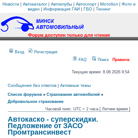
Новости
|
Автокаталог
|
Автоклубы
|
Автоспорт
|
Мотобол
|
Фото и
видео
|
Информация ГАИ
|
ГБО
|
Тюнинг
Форум доступен только для чтения
Вход
Регистрация
FAQ
Поиск
Правила
Текущее время: 8.08.2026 9:54
Сообщения без ответов
|
Активные темы
Список форумов
»
Страхование автомобилей
»
Добровольное страхование
Часовой пояс: UTC + 2 часа [ Летнее время ]
Автокаско - суперскидки.
Педложение от ЗАСО
Промтрансинвест