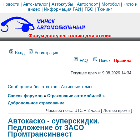
Новости
|
Автокаталог
|
Автоклубы
|
Автоспорт
|
Мотобол
|
Фото и
видео
|
Информация ГАИ
|
ГБО
|
Тюнинг
Форум доступен только для чтения
Вход
Регистрация
FAQ
Поиск
Правила
Текущее время: 9.08.2026 14:34
Сообщения без ответов
|
Активные темы
Список форумов
»
Страхование автомобилей
»
Добровольное страхование
Часовой пояс: UTC + 2 часа [ Летнее время ]
Автокаско - суперскидки.
Педложение от ЗАСО
Промтрансинвест