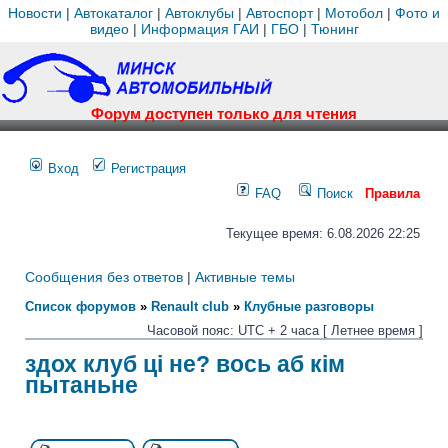
Новости
|
Автокаталог
|
Автоклубы
|
Автоспорт
|
Мотобол
|
Фото и
видео
|
Информация ГАИ
|
ГБО
|
Тюнинг
Форум доступен только для чтения
Вход
Регистрация
FAQ
Поиск
Правила
Текущее время: 6.08.2026 22:25
Сообщения без ответов
|
Активные темы
Список форумов
»
Renault club
»
Клубные разговоры
Часовой пояс: UTC + 2 часа [ Летнее время ]
здох клуб ці не? вось аб кім
пытаньне