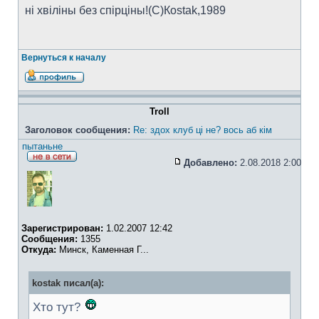
ні хвіліны без спірціны!(C)Коstak,1989
Вернуться к началу
Troll
Заголовок сообщения:
Re: здох клуб ці не? вось аб кім
пытаньне
Добавлено:
2.08.2018 2:00
Зарегистрирован:
1.02.2007 12:42
Сообщения:
1355
Откуда:
Минск, Каменная Г...
kostak писал(а):
Хто тут?