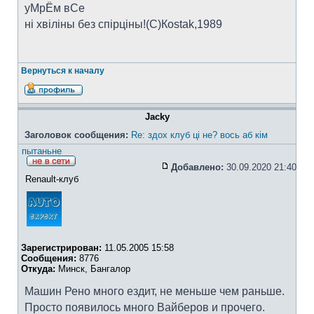
уМрЁм вСе
ні хвіліны без спірціны!(C)Коstak,1989
Вернуться к началу
Jacky
Заголовок сообщения:
Re: здох клуб ці не? вось аб кім
пытаньне
Добавлено:
30.09.2020 21:40
Renault-клуб
Зарегистрирован:
11.05.2005 15:58
Сообщения:
8776
Откуда:
Минск, Бангалор
Машин Рено много ездит, не меньше чем раньше.
Просто появилось много Вайберов и прочего.