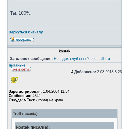
Ты. 100%.
Вернуться к началу
kostak
Заголовок сообщения:
Re: здох клуб ці не? вось аб кім
пытаньне
Добавлено:
2.08.2018 8:26
Зарегистрирован:
1.04.2004 11:34
Сообщения:
4642
Откуда:
мЕнск - горад на краю
Troll писал(а):
kostak писал(а):