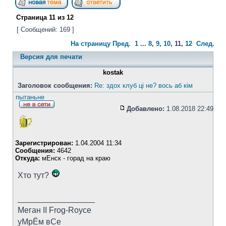
Страница
11
из
12
[ Сообщений: 169 ]
На страницу
Пред.
1
...
8
,
9
,
10
,
11
,
12
След.
Версия для печати
kostak
Заголовок сообщения:
Re: здох клуб ці не? вось аб кім
пытаньне
Добавлено:
1.08.2018 22:49
Зарегистрирован:
1.04.2004 11:34
Сообщения:
4642
Откуда:
мЕнск - горад на краю
Хто тут?
_________________
Меган II Frog-Royce
уМрЁм вСе