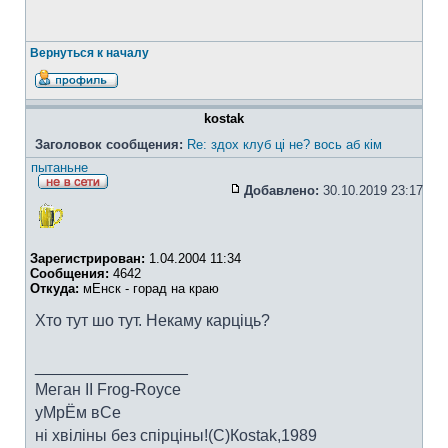
Вернуться к началу
kostak
Заголовок сообщения:
Re: здох клуб ці не? вось аб кім
пытаньне
Добавлено:
30.10.2019 23:17
Зарегистрирован:
1.04.2004 11:34
Сообщения:
4642
Откуда:
мЕнск - горад на краю
Хто тут шо тут. Некаму карціць?
_________________
Меган II Frog-Royce
уМрЁм вСе
ні хвіліны без спірціны!(C)Коstak,1989