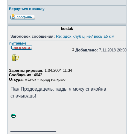
Вернуться к началу
kostak
Заголовок сообщения:
Re: здох клуб ці не? вось аб кім
пытаньне
Добавлено:
7.11.2018 20:50
Зарегистрирован:
1.04.2004 11:34
Сообщения:
4642
Откуда:
мЕнск - горад на краю
Пан Прэдседацель, тагды я можу спакойна
спачываць!
_________________