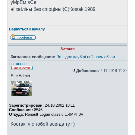
уМрЁм вСе
ні хвіліны без спірціны!(C)Коstak,1989
Вернуться к началу
Netman
Заголовок сообщения:
Re: здох клуб ці не? вось аб кім
пытаньне
Добавлено:
7.11.2018 11:32
Site Admin
Зарегистрирован:
24.10.2002 18:11
Сообщения:
8546
Откуда:
Renault Logan classic 1.4MPI 8V
Костак, я с тобой всегда тут )