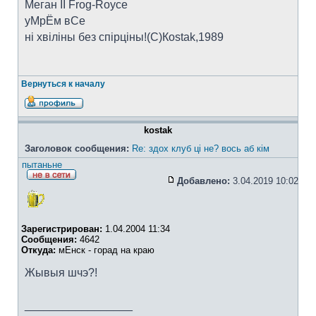
Меган II Frog-Royce
уМрЁм вСе
ні хвіліны без спірціны!(C)Коstak,1989
Вернуться к началу
kostak
Заголовок сообщения:
Re: здох клуб ці не? вось аб кім
пытаньне
Добавлено:
3.04.2019 10:02
Зарегистрирован:
1.04.2004 11:34
Сообщения:
4642
Откуда:
мЕнск - горад на краю
Жывыя шчэ?!
_________________