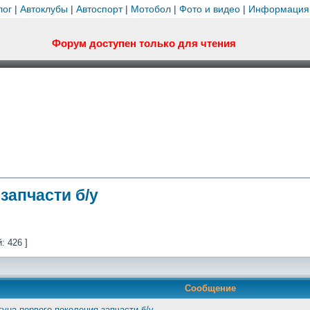
лог
|
Автоклубы
|
Автоспорт
|
Мотобол
|
Фото и видео
|
Информация
Форум доступен только для чтения
запчасти б/у
: 426 ]
Сообщение
гуна первого поколения запчасти б/у