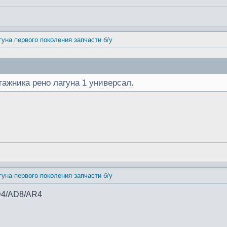
гуна первого поколения запчасти б/у
гажника рено лагуна 1 универсал.
гуна первого поколения запчасти б/у
D4/AD8/AR4