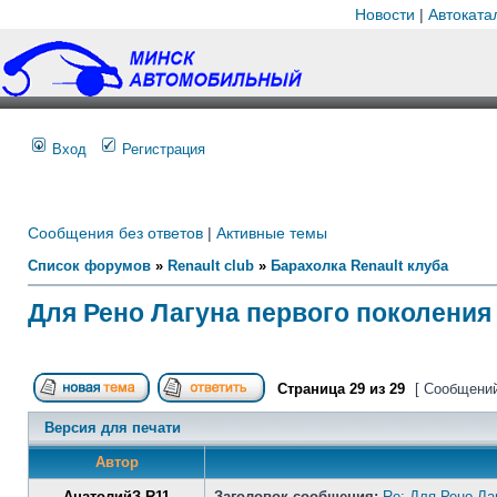
Новости
|
Автоката
Вход
Регистрация
Сообщения без ответов
|
Активные темы
Список форумов
»
Renault club
»
Барахолка Renault клуба
Для Рено Лагуна первого поколения 
Страница
29
из
29
[ Сообщений
Версия для печати
Автор
АнатолийЗ R11
Заголовок сообщения:
Re: Для Рено Ла