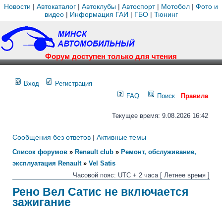
Новости
|
Автокаталог
|
Автоклубы
|
Автоспорт
|
Мотобол
|
Фото и
видео
|
Информация ГАИ
|
ГБО
|
Тюнинг
Форум доступен только для чтения
Вход
Регистрация
FAQ
Поиск
Правила
Текущее время: 9.08.2026 16:42
Сообщения без ответов
|
Активные темы
Список форумов
»
Renault club
»
Ремонт, обслуживание,
эксплуатация Renault
»
Vel Satis
Часовой пояс: UTC + 2 часа [ Летнее время ]
Рено Вел Сатис не включается
зажигание