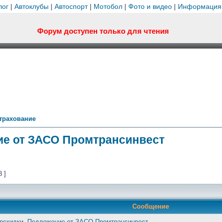
лог
|
Автоклубы
|
Автоспорт
|
Мотобол
|
Фото и видео
|
Информация
Форум доступен только для чтения
трахование
ие от ЗАСО Промтрансинвест
8 ]
Сообщение
ерскидки. Педложение от ЗАСО Промтрансинвест