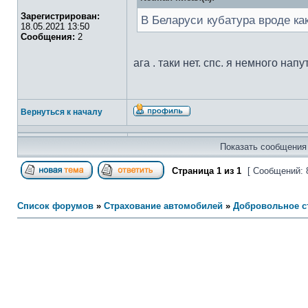
Зарегистрирован:
В Беларуси кубатура вроде как
18.05.2021 13:50
Сообщения:
2
ага . таки нет. спс. я немного напу
Вернуться к началу
Показать сообщения 
Страница
1
из
1
[ Сообщений: 
Список форумов
»
Страхование автомобилей
»
Добровольное с