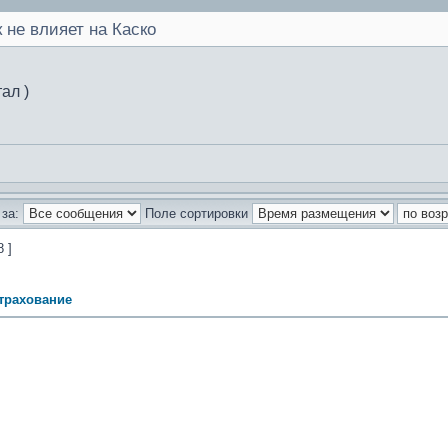
 не влияет на Каско
тал )
за:
Поле сортировки
8 ]
трахование