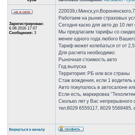
220039,г.Минск,ул.Воронянского,
Работаем на рынке страховых услу
Зарегистрирован:
Сегодня каско для авто до 10 лет
6.08.2016 17:07
Мы предлагаем тарифы со скидкой
Сообщения:
3
менее одного года любого Вашего
Тариф может колебаться от от 2,5
Для расчета необходимо:
Рыночная стоимость авто
Год выпуска
Территория: РБ или все страны
Стаж вождения, если 1 водитель 
Авто покупалось в автосалоне ил
Если есть, маркировка "Техолитек
Сколько лет у Вас непрерывного 
тел.8029 6559117, 8029 5568485, е
Вернуться к началу