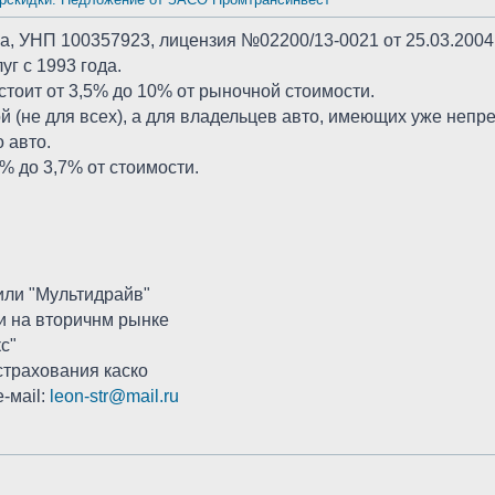
7а, УНП 100357923, лицензия №02200/13-0021 от 25.03.2004г
г с 1993 года.
 стоит от 3,5% до 10% от рыночной стоимости.
 (не для всех), а для владельцев авто, имеющих уже непр
 авто.
% до 3,7% от стоимости.
или "Мультидрайв"
и на вторичнм рынке
с"
страхования каско
-мail:
leon-str@mail.ru