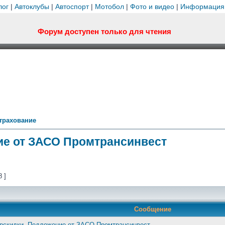
лог
|
Автоклубы
|
Автоспорт
|
Мотобол
|
Фото и видео
|
Информация
Форум доступен только для чтения
трахование
ие от ЗАСО Промтрансинвест
8 ]
Сообщение
ерскидки. Педложение от ЗАСО Промтрансинвест