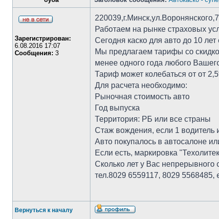
220039,г.Минск,ул.Воронянского,
Работаем на рынке страховых услу
Зарегистрирован:
Сегодня каско для авто до 10 лет
6.08.2016 17:07
Мы предлагаем тарифы со скидкой
Сообщения:
3
менее одного года любого Вашего
Тариф может колебаться от от 2,5
Для расчета необходимо:
Рыночная стоимость авто
Год выпуска
Территория: РБ или все страны
Стаж вождения, если 1 водитель 
Авто покупалось в автосалоне ил
Если есть, маркировка "Техолитек
Сколько лет у Вас непрерывного 
тел.8029 6559117, 8029 5568485, е
Вернуться к началу