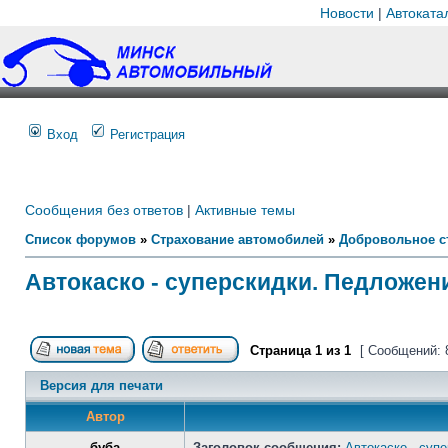
Новости
|
Автоката
Вход
Регистрация
Сообщения без ответов
|
Активные темы
Список форумов
»
Страхование автомобилей
»
Добровольное с
Автокаско - суперскидки. Педложен
Страница
1
из
1
[ Сообщений: 
Версия для печати
Автор
буба
Заголовок сообщения:
Автокаско - суп