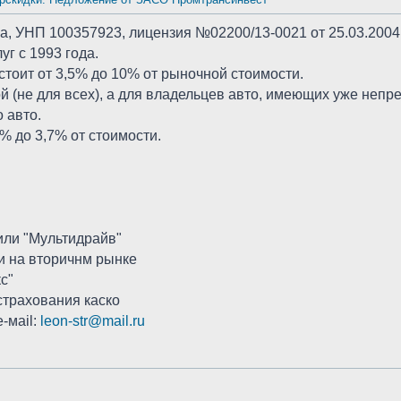
7а, УНП 100357923, лицензия №02200/13-0021 от 25.03.2004г
г с 1993 года.
 стоит от 3,5% до 10% от рыночной стоимости.
 (не для всех), а для владельцев авто, имеющих уже непр
 авто.
% до 3,7% от стоимости.
или "Мультидрайв"
и на вторичнм рынке
с"
страхования каско
-мail:
leon-str@mail.ru