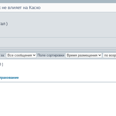
 не влияет на Каско
тал )
за:
Поле сортировки
8 ]
трахование