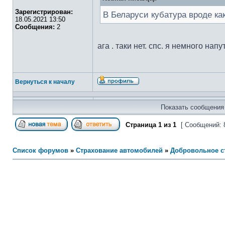
Зарегистрирован:
В Беларуси кубатура вроде как
18.05.2021 13:50
Сообщения:
2
ага . таки нет. спс. я немного напу
Вернуться к началу
Показать сообщения 
Страница
1
из
1
[ Сообщений: 
Список форумов
»
Страхование автомобилей
»
Добровольное с