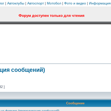
лог
|
Автоклубы
|
Автоспорт
|
Мотобол
|
Фото и видео
|
Информация
Форум доступен только для чтения
ция сообщений)
32 ]
Сообщение
 на форуме (премодерация сообщений)