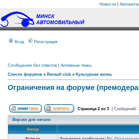
Новости
|
Автоката
Вход
Регистрация
Сообщения без ответов
|
Активные темы
Список форумов
»
Renault club
»
Культурная жизнь
Ограничения на форуме (премодера
Страница
2
из
3
[ Сообщений: 
Версия для печати
Автор
Netman
Заголовок сообщения:
Re: Ограничения