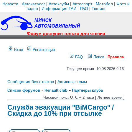
Новости
|
Автокаталог
|
Автоклубы
|
Автоспорт
|
Мотобол
|
Фото и
видео
|
Информация ГАИ
|
ГБО
|
Тюнинг
Форум доступен только для чтения
Вход
Регистрация
FAQ
Поиск
Правила
Текущее время: 10.08.2026 9:16
Сообщения без ответов
|
Активные темы
Список форумов
»
Renault club
»
Партнеры клуба
Часовой пояс: UTC + 2 часа [ Летнее время ]
Служба эвакуации ''BiMCargo'' /
Скидка до 10% при отсылке