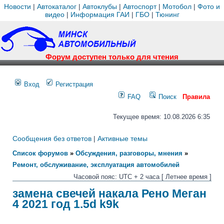
Новости
|
Автокаталог
|
Автоклубы
|
Автоспорт
|
Мотобол
|
Фото и
видео
|
Информация ГАИ
|
ГБО
|
Тюнинг
Форум доступен только для чтения
Вход
Регистрация
FAQ
Поиск
Правила
Текущее время: 10.08.2026 6:35
Сообщения без ответов
|
Активные темы
Список форумов
»
Обсуждения, разговоры, мнения
»
Ремонт, обслуживание, эксплуатация автомобилей
Часовой пояс: UTC + 2 часа [ Летнее время ]
замена свечей накала Рено Меган
4 2021 год 1.5d k9k