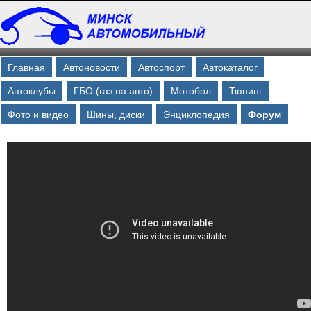
Главная
Автоновости
Автоспорт
Автокаталог
Автоклубы
ГБО (газ на авто)
Мотобол
Тюнинг
Фото и видео
Шины, диски
Энциклопедия
Форум