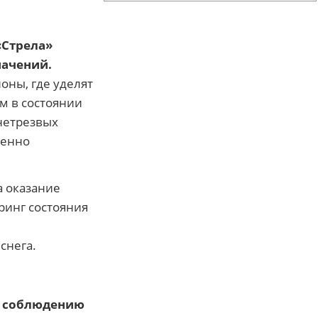
«Стрела»
начений.
оны, где уделят
м в состоянии
 нетрезвых
бенно
а оказание
ринг состояния
,
снега.
к соблюдению