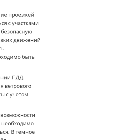
яние проезжей
ся с участками
е безопасную
езких движений
ть
бходимо быть
ении ПДД.
ля ветрового
ы с учетом
 возможности
ь необходимо
ься. В темное