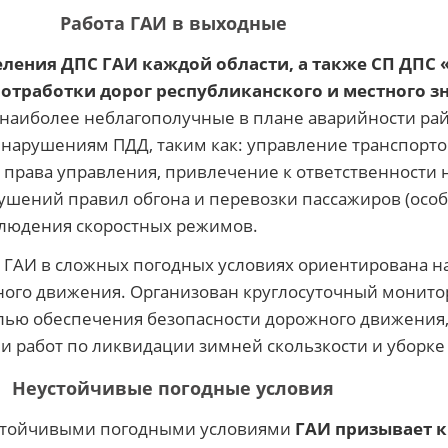
Работа ГАИ в выходные
ления ДПС ГАИ каждой области, а также СП ДПС 
отработки дорог республиканского и местного з
наиболее неблагополучные в плане аварийности рай
нарушениям ПДД, таким как: управление транспорто
я права управления, привлечение к ответственности
ушений правил обгона и перевозки пассажиров (осо
блюдения скоростных режимов.
С ГАИ в сложных погодных условиях ориентирована н
ого движения. Организован круглосуточный монито
лью обеспечения безопасности дорожного движения
 работ по ликвидации зимней скользкости и уборке 
Неустойчивые погодные условия
устойчивыми погодными условиями
ГАИ призывает 