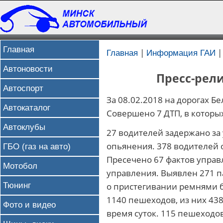
Главная
|
Главная
Информация ГАИ
Автоновости
Пресс-рели
Автоспорт
За 08.02.2018 на дорогах 
Автокаталог
Совершено 7 ДТП, в которы
Автоклубы
27 водителей задержано за
опьянения. 378 водителей
ГБО (газ на авто)
Пресечено 67 фактов упра
Мотобол
управления. Выявлен 271 п
Тюнинг
о пристегивании ремнями б
1140 пешеходов, из них 43
Фото и видео
время суток. 115 пешеходо