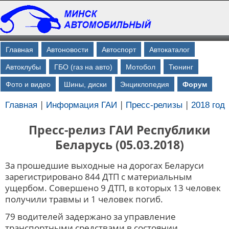
Главная
Автоновости
Автоспорт
Автокаталог
Автоклубы
ГБО (газ на авто)
Мотобол
Тюнинг
Фото и видео
Шины, диски
Энциклопедия
Форум
|
|
|
Главная
Информация ГАИ
Пресс-релизы
2018 год
Пресс-релиз ГАИ Республики
Беларусь (05.03.2018)
За прошедшие выходные на дорогах Беларуси
зарегистрировано 844 ДТП с материальным
ущербом. Совершено 9 ДТП, в которых 13 человек
получили травмы и 1 человек погиб.
79 водителей задержано за управление
транспортными средствами в состоянии