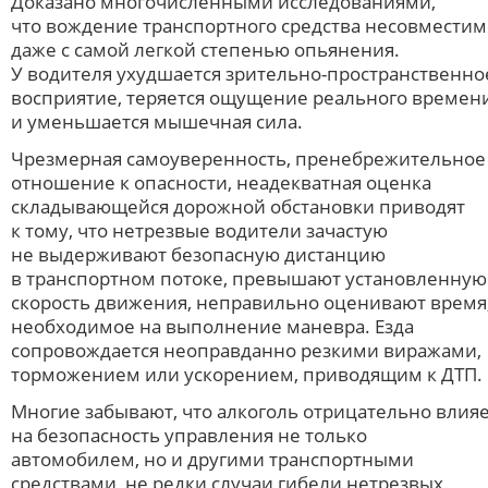
Доказано многочисленными исследованиями,
что вождение транспортного средства несовместим
даже с самой легкой степенью опьянения.
У водителя ухудшается зрительно-пространственно
восприятие, теряется ощущение реального времен
и уменьшается мышечная сила.
Чрезмерная самоуверенность, пренебрежительное
отношение к опасности, неадекватная оценка
складывающейся дорожной обстановки приводят
к тому, что нетрезвые водители зачастую
не выдерживают безопасную дистанцию
в транспортном потоке, превышают установленную
скорость движения, неправильно оценивают время
необходимое на выполнение маневра. Езда
сопровождается неоправданно резкими виражами,
торможением или ускорением, приводящим к ДТП.
Многие забывают, что алкоголь отрицательно влия
на безопасность управления не только
автомобилем, но и другими транспортными
средствами, не редки случаи гибели нетрезвых