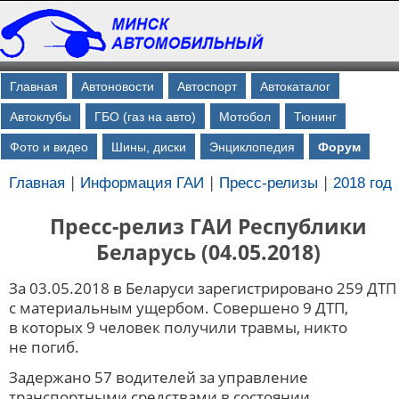
Главная
Автоновости
Автоспорт
Автокаталог
Автоклубы
ГБО (газ на авто)
Мотобол
Тюнинг
Фото и видео
Шины, диски
Энциклопедия
Форум
|
|
|
Главная
Информация ГАИ
Пресс-релизы
2018 год
Пресс-релиз ГАИ Республики
Беларусь (04.05.2018)
За 03.05.2018 в Беларуси зарегистрировано 259 ДТП
с материальным ущербом. Совершено 9 ДТП,
в которых 9 человек получили травмы, никто
не погиб.
Задержано 57 водителей за управление
транспортными средствами в состоянии