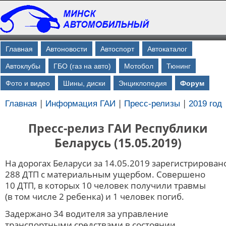
Главная
Автоновости
Автоспорт
Автокаталог
Автоклубы
ГБО (газ на авто)
Мотобол
Тюнинг
Фото и видео
Шины, диски
Энциклопедия
Форум
|
|
|
Главная
Информация ГАИ
Пресс-релизы
2019 год
Пресс-релиз ГАИ Республики
Беларусь (15.05.2019)
На дорогах Беларуси за 14.05.2019 зарегистрирован
288 ДТП с материальным ущербом. Совершено
10 ДТП, в которых 10 человек получили травмы
(в том числе 2 ребенка) и 1 человек погиб.
Задержано 34 водителя за управление
транспортными средствами в состоянии