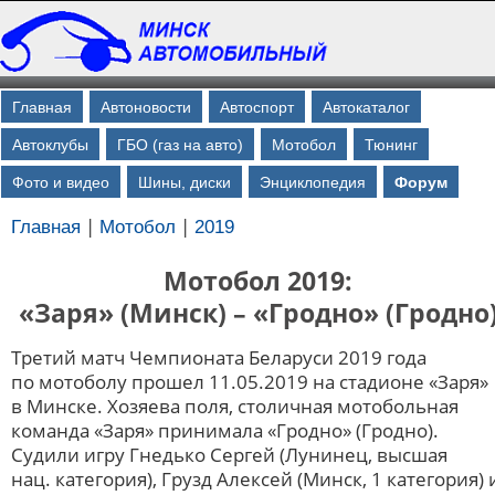
Главная
Автоновости
Автоспорт
Автокаталог
Автоклубы
ГБО (газ на авто)
Мотобол
Тюнинг
Фото и видео
Шины, диски
Энциклопедия
Форум
|
|
Главная
Мотобол
2019
Мотобол 2019:
«Заря» (Минск) – «Гродно» (Гродно
Третий матч Чемпионата Беларуси 2019 года
по мотоболу прошел 11.05.2019 на стадионе «Заря»
в Минске. Хозяева поля, столичная мотобольная
команда «Заря» принимала «Гродно» (Гродно).
Судили игру Гнедько Сергей (Лунинец, высшая
нац. категория), Грузд Алексей (Минск, 1 категория) 