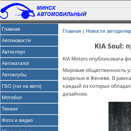
Главная
|
Главная
Новости автодилер
Автоновости
KIA Soul:
Автоспорт
KIA Motors опубликовала фо
Автокаталог
Мировая общественность уж
Автоклубы
моделью в Женеве. В рамка
каждый из которых облада
ГБО (газ на авто)
дизайном.
Мотобол
Тюнинг
Фото и видео