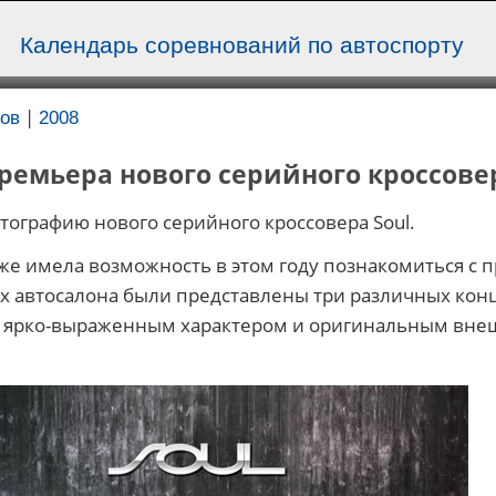
Календарь соревнований по автоспорту
|
ов
2008
 премьера нового серийного кроссове
тографию нового серийного кроссовера Soul.
е имела возможность в этом году познакомиться с 
х автосалона были представлены три различных конц
л ярко-выраженным характером и оригинальным вн