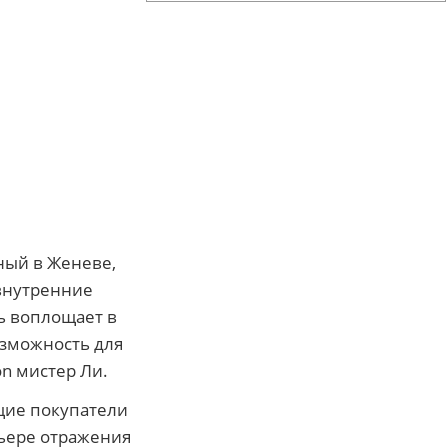
ный в Женеве,
 внутренние
ь воплощает в
зможность для
n мистер Ли.
щие покупатели
рьере отражения