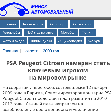
Главная
Автоновости
Автоспорт
Автокаталог
Автоклубы
ГБО (газ на авто)
Мотобол
Тюнинг
Фото и видео
Шины, диски
Энциклопедия
Форум
|
|
Главная
Новости
2009 год
PSA Peugeot Citroen намерен стать
ключевым игроком
на мировом рынке
На собрании инвесторов, состоявшемся 12 ноября
2009 года в Париже, Совет директоров концерна PS
Peugeot Citroёn представил план развития на 2010–
2012 годы. Данный план направлен на
возобновление роста концерна и увеличение