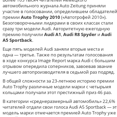
автомобильного журнала Auto Zeitung приняли
участие в голосовании, определившем обладателе
премии
Auto Trophy 2010
(«Автотрофей 2010»).
Безоговорочными лидерами в своих классах стали
сразу три модели Audi. Авторитетную ежегодную
премию получили
Audi A1
,
Audi R8 Spyder
и
Audi
A5 Sportback
.
Еще пять моделей Audi заняли вторые места и
одна — третье. Также по результатам голосования
в ходе конкурса Image Report марка Audi с большим
отрывом опередила соперников, завоевав звание
лучшего автопроизводителя в седьмой раз подряд.
В общей сложности за 23-летнюю историю премии
Auto Trophy различные модели марки с четырьмя
кольцами получали этот престижный приз 46 раз.
В категории «среднеразмерный автомобиль» 22,6%
читателей отдали свои голоса Audi A5 Sportback — эт
модель марки отмечается премией Auto Trophy уже