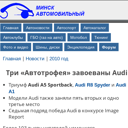
Главная
Автоновости
Автоспорт
Автокаталог
Автоклубы
ГБО (газ на авто)
Мотобол
Тюнинг
Фото и видео
Шины, диски
Энциклопедия
Форум
|
|
Главная
Новости
2010 год
Три «Автотрофея» завоеваны Audi
Триумф
Audi A5 Sportback
,
и
Audi R8 Spyder
Audi
A1
Модели Audi также заняли пять вторых и одно
третье место
Седьмая подряд победа Audi в конкурсе Image
Report
Более 103 тысяч читателей немецкого