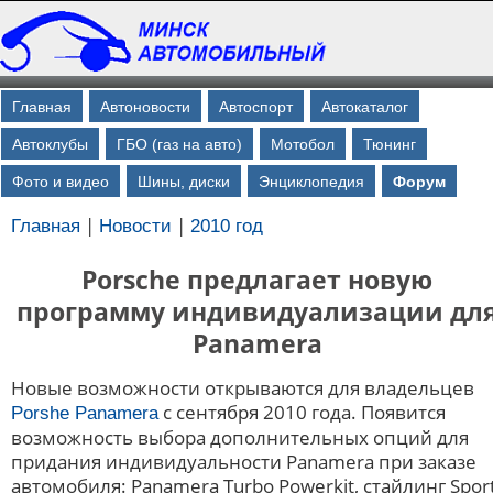
Главная
Автоновости
Автоспорт
Автокаталог
Автоклубы
ГБО (газ на авто)
Мотобол
Тюнинг
Фото и видео
Шины, диски
Энциклопедия
Форум
|
|
Главная
Новости
2010 год
Porsche предлагает новую
программу индивидуализации дл
Panamera
Новые возможности открываются для владельцев
с сентября 2010 года. Появится
Porshe Panamera
возможность выбора дополнительных опций для
придания индивидуальности Panamera при заказе
автомобиля: Panamera Turbo Powerkit, стайлинг Spor