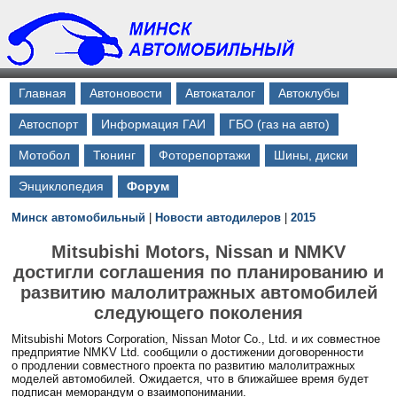
Главная
Автоновости
Автокаталог
Автоклубы
Автоспорт
Информация ГАИ
ГБО (газ на авто)
Мотобол
Тюнинг
Фоторепортажи
Шины, диски
Энциклопедия
Форум
Минcк автомобильный
|
Новости автодилеров
|
2015
Mitsubishi Motors, Nissan и NMKV
достигли соглашения по планированию и
развитию малолитражных автомобилей
следующего поколения
Mitsubishi Motors Corporation, Nissan Motor Co., Ltd. и их совместное
предприятие NMKV Ltd. сообщили о достижении договоренности
о продлении совместного проекта по развитию малолитражных
моделей автомобилей. Ожидается, что в ближайшее время будет
подписан меморандум о взаимопонимании.