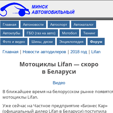
Главная
Автоновости
Автоспорт
Автокаталог
Автоклубы
ГБО (газ на авто)
Мотобол
Тюнинг
Фото и видео
Шины, диски
Энциклопедия
Форум
|
|
|
Главная
Новости автодилеров
2018 год
Lifan
Мотоциклы Lifan — скоро
в Беларуси
Видео
В ближайшее время на белорусском рынке появятс
мотоциклы Lifan.
Уже сейчас на Частное предприятие «Бизнес Кар»
(официальный дилер Lifan в Беларуси) поступила