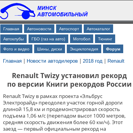
Главная
Автоновости
Автоспорт
Автокаталог
Автоклубы
ГБО (газ на авто)
Мотобол
Тюнинг
Фото и видео
Шины, диски
Энциклопедия
Форум
|
|
|
Главная
Новости автодилеров
2018 год
Renault
Renault Twizy установил рекорд
по версии Книги рекордов России
Renault Twizy в рамках проекта «Эльбрус
Электрорайд» преодолел участок горной дороги
длиной 15,8 км и продемонстрировал скорость
подъема 1,06 м/с (перепадом высот 1000 метров,
средняя скорость движения более 60 км/ч). Этот
заезд — первый официальным рекорд на