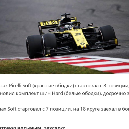
 Pirelli Soft (красные ободки) стартовал с 8 позиции,
тановил комплект шин Hard (белые ободки), досрочно
х Soft стартовал с 7 позиции, на 18 круге заехал в б
ртовал восьмым, техсход: