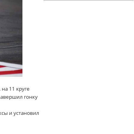
 на 11 круге
 завершил гонку
оксы и установил