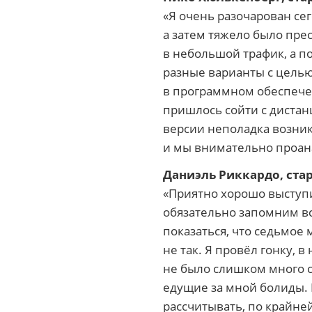
«Я очень разочарован се
а затем тяжело было пре
в небольшой трафик, а п
разные варианты с целью 
в программном обеспечен
пришлось сойти с дистан
версии неполадка возник
и мы внимательно проан
Даниэль Риккардо, ст
«Приятно хорошо выступи
обязательно запомним в
показаться, что седьмое 
не так. Я провёл гонку, 
не было слишком много с
едущие за мной болиды. 
рассчитывать, по крайне