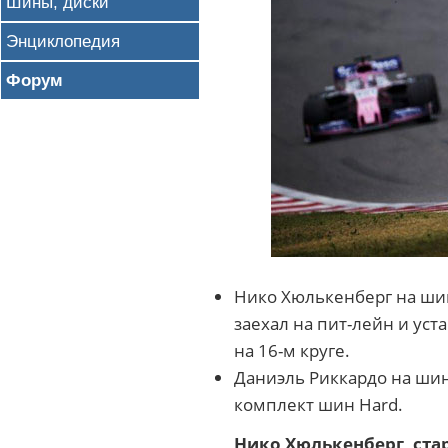
Шины, диски
Энциклопедия
Форум
Нико Хюлькенберг на шинах
заехал на пит-лейн и ус
на 16-м круге.
Даниэль Риккардо на шина
комплект шин Hard.
Нико Хюлькенберг, ста