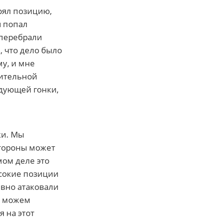
рял позицию,
я попал
 перебрали
, что дело было
у, и мне
рительной
едующей гонки,
ки. Мы
стороны может
мом деле это
ысокие позиции
ивно атаковали
ы можем
 на этот