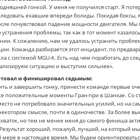
годняшней гонкой. У меня не получился старт. Я поте
следовать ехавшие впереди болиды. Покидая боксы, 
осле почувствовал падение мощности двигателя. Мы
устранения проблемы, так как в тот момент казалось
ии. К сожалению, нам не удалось устранить проблем
ции. Команда разбирается этот инцидент, по предва
ла с системой MGU-K. Есть над чем поработать до сл
ализируем ситуацию и выступим сильнее».
артовал и финишировал седьмым:
ть и завершить гонку, принести команде первые оч
се положительные моменты Гран-при в Шанхае. Со 
место не потребовало значительных усилий, но на са
в некотором смысле, почти в одиночестве. За более в
хваток, но тем не менее меня до самого финиша акт
Результат хороший, пожалуй, лучший, на который м
й мере в настоящее время. Мы будем ориентироваться