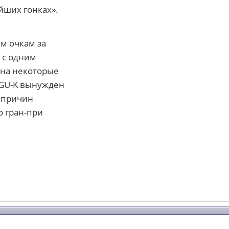
йших гонках».
м очкам за
 с одним
 на некоторые
MGU-K вынужден
з причин
о гран-при