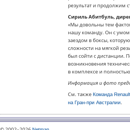
результат и продолжим с
Сириль Абитбуль, дире
«Мы довольны тем фактом
нашу команду. Он с умом
заездом в боксы, котору
сложности на мягкой рез
был сойти с дистанции. 
возникновения техническ
в комплексе и полностью
Информация и фото предо
См. также
Команда Renaul
.
на Гран-при Австралии
© 2002–2026
Netman