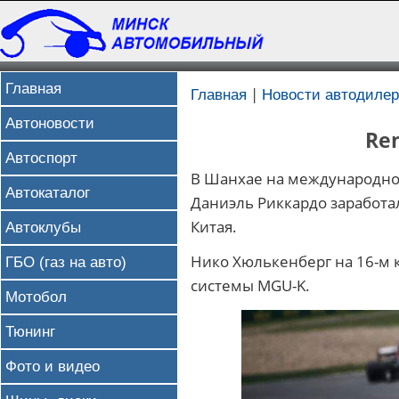
Главная
|
Главная
Новости автодилер
Автоновости
Ren
Автоспорт
В Шанхае на международном
Автокаталог
Даниэль Риккардо заработа
Китая.
Автоклубы
Нико Хюлькенберг на 16-м к
ГБО (газ на авто)
системы MGU-K.
Мотобол
Тюнинг
Фото и видео