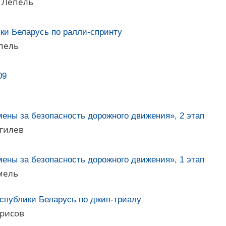
, Лепель
ки Беларусь по ралли-спринту
епель
09
ены за безопасность дорожного движения», 2 этап
огилев
ены за безопасность дорожного движения», 1 этап
омель
еспублики Беларусь по джип-триалу
орисов