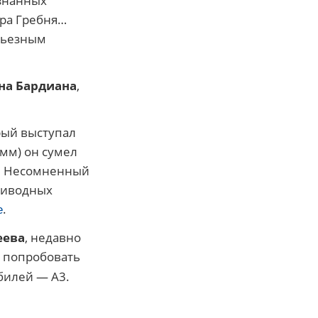
изнанных
дра Гребня…
ерьезным
на Бардиана
,
рый выступал
 мм) он сумел
ым! Несомненный
приводных
.
е
еева
, недавно
а попробовать
билей — А3.