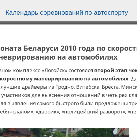
Календарь соревнований по автоспорту
оната Беларуси 2010 года по скорос
неврированию на автомобилях
ивном комплексе «Логойск» состоялся
второй этап ч
 скоростному маневрированию на автомобилях
. Д
 лучшие драйверы из Гродно, Витебска, Бреста, Минс
5 участников для выяснения отношений в четырех кла
для выявления самого быстрого были предложены тр
себя «слалом», «дворик», «полицейский разворот», «пе