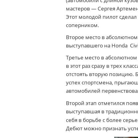
(автомобили с длиной кузов
мастеров — Сергея Артемен
Этот молодой пилот сделал
соперником.
Второе место в абсолютном
выступавшего на Honda Civi
Третье место в абсолютном
в этот раз сразу в трех кла
отстоять вторую позицию. Б
успех спортсмена, прыгающ
автомобилей первенствов
Второй этап отметился по
выступавшая в традиционн
себя в борьбе с более сер
Дебют можно признать усп