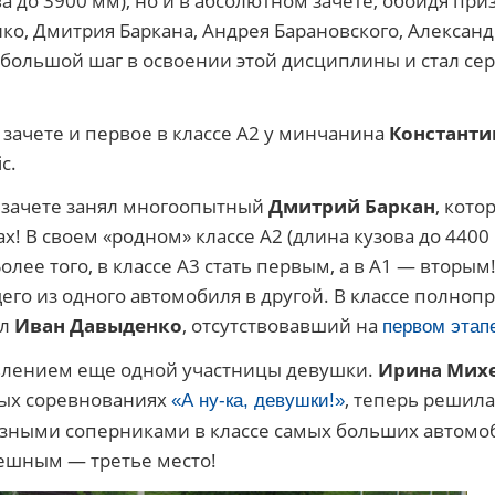
а до 3900 мм), но и в абсолютном зачете, обойдя пр
ко, Дмитрия Баркана, Андрея Барановского, Алексан
 большой шаг в освоении этой дисциплины и стал с
 зачете и первое в классе А2 у минчанина
Константи
c.
 зачете занял многоопытный
Дмитрий Баркан
, кото
ссах! В своем «родном» классе А2 (длина кузова до 4400
олее того, в классе А3 стать первым, а в А1 — втор
его из одного автомобиля в другой. В классе полно
ал
Иван Давыденко
, отсутствовавший на
первом этап
явлением еще одной участницы девушки.
Ирина Мих
ых соревнованиях
, теперь решил
«А ну-ка, девушки!»
ьезными соперниками в классе самых больших автомо
ешным — третье место!