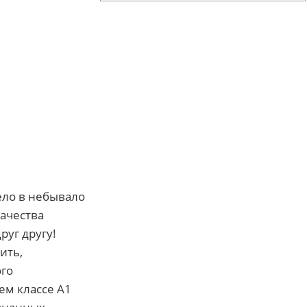
ело в небывало
ачества
руг другу!
ить,
ого
ем классе А1