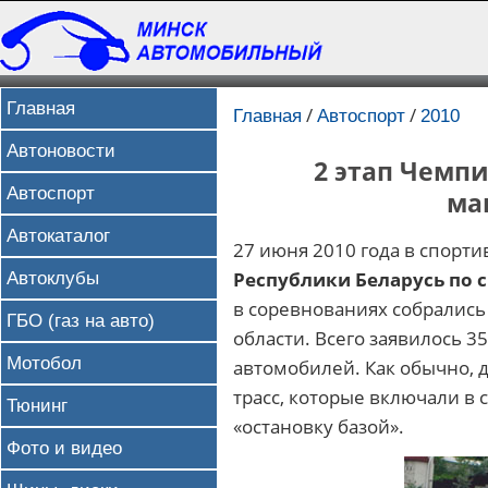
Главная
/
/
Главная
Автоспорт
2010
Автоновости
2 этап Чемпи
Автоспорт
ма
Автокаталог
27 июня 2010 года в спорт
Республики Беларусь по
Автоклубы
в соревнованиях собрались
ГБО (газ на авто)
области. Всего заявилось 3
Мотобол
автомобилей. Как обычно, 
трасс, которые включали в 
Тюнинг
«остановку базой».
Фото и видео