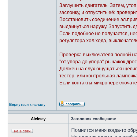
Заглушить двигатель. Затем, утоп
заслонку, и отпустить её: провер
Восстановить соединение эл.прив
выдвинуться наружу. Запустить дв
Если подобное не получается, не
регулятора хол.хода, выключател
Проверка выключателя полной на
"от упора до упора" рычажок дро
Должен на слух ощущаться щелчок
тестер, или контрольная лампоч
Если контакты микропереключател
Вернуться к началу
Aleksey
Заголовок сообщения:
Помнится меня когда-то обр