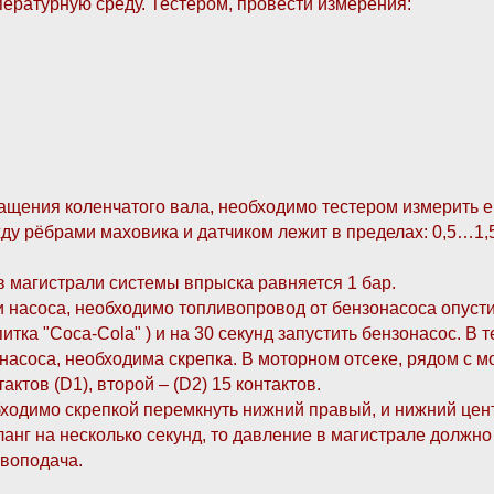
ературную среду. Тестером, провести измерения:
ащения коленчатого вала, необходимо тестером измерить е
жду рёбрами маховика и датчиком лежит в пределах: 0,5…1,
 магистрали системы впрыска равняется 1 бар.
 насоса, необходимо топливопровод от бензонасоса опусти
итка "Coca-Cola" ) и на 30 секунд запустить бензонасос. В 
онасоса, необходима скрепка. В моторном отсеке, рядом с
актов (D1), второй – (D2) 15 контактов.
ходимо скрепкой перемкнуть нижний правый, и нижний центра
нг на несколько секунд, то давление в магистрале должно 
воподача.