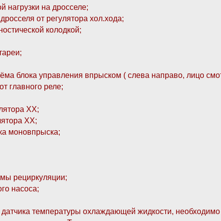
й нагрузки на дросселе;
дросселя от регулятора хол.хода;
гностической колодкой;
тареи;
ъёма блока управления впрыском ( слева направо, лицо смот
от главного реле;
лятора ХХ;
лятора ХХ;
ка моновпрыска;
емы рециркуляции;
го насоса;
датчика температуры охлаждающей жидкости, необходимо в