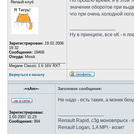
Но прошло время, и в этой 
Renault-клуб
значении оборотов при выдв
что при очень холодной пог
_________________
Ну в принципе, все оК - я лов
Зарегистрирован:
19.02.2006
18:32
Сообщения:
19468
Откуда:
Minsk
___________________________
Megane Classic 1.6 16V RXT
Вернуться к началу
-=sAm=-
Заголовок сообщения:
Не надо - есть такие, а моник бе
Зарегистрирован:
_________________
1.03.2007 11:23
Renault Rapid, c3g моновпрыск - 
Сообщения:
994
Renault Logan, 1,4 MPI - возит