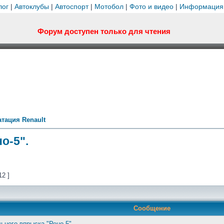
лог
|
Автоклубы
|
Автоспорт
|
Мотобол
|
Фото и видео
|
Информация
Форум доступен только для чтения
тация Renault
о-5".
12 ]
Сообщение
ьного впрыска "Рено-5".