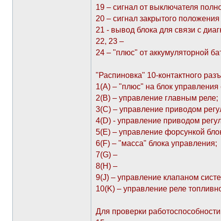
19 – сигнал от выключателя полно
20 – сигнал закрытого положения 
21 - вывод блока для связи с диа
22, 23 –
24 – "плюс" от аккумуляторной ба
"Распиновка" 10-контактного раз
1(А) – "плюс" на блок управления 
2(В) – управление главным реле;
3(С) – управление приводом регу
4(D) - управление приводом регу
5(E) – управление форсункой бло
6(F) – "масса" блока управления;
7(G) –
8(H) –
9(J) – управление клапаном сист
10(K) – управление реле топливно
Для проверки работоспособности 