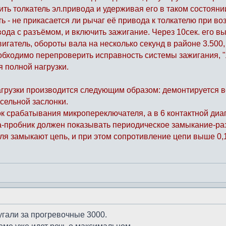
ить толкатель эл.привода и удерживая его в таком состоян
ить - не прикасается ли рычаг её привода к толкателю при 
ода с разъёмом, и включить зажигание. Через 10сек. его в
игатель, обороты вала на несколько секунд в районе 3.500
обходимо перепроверить исправность системы зажигания, 
я полной нагрузки.
грузки производится следующим образом: демонтируется в
ссельной заслонки.
 срабатывания микропереключателя, а в 6 контактной диагн
ка-пробник должен показывать периодическое замыкание-ра
я замыкают цепь, и при этом сопротивление цепи выше 0,1
угали за прогревочные 3000.