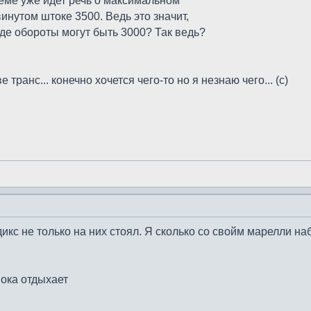
теме уже идет речь о максимальном
инутом штоке 3500. Ведь это значит,
оде обороты могут быть 3000? Так ведь?
е транс... конечно хочется чего-то но я незнаю чего... (с)
ндикс не только на них стоял. Я сколько со свойм марелли н
пока отдыхает