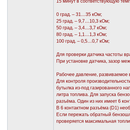
15 минут в соответствующую темп
0 град. – 31…35 кОм;
25 град. – 9,7…10,3 кОм;
50 град. – 3,4…3,7 кОм;
80 град. – 1,1…1,3 кОм;
100 град. – 0,5…0,7 кОм;
Для проверки датчика частоты вр
При установке датчика, зазор ме
Рабочее давление, развиваемое в
Для контроля производительности
бутылка из-под газированного нап
литра топлива. Для запуска бенз
разъёма. Один из них имеет 6 конт
В 6 контактном разъёма (D1) необ
Если пережать обратный бензошла
проверяется максимальная топли