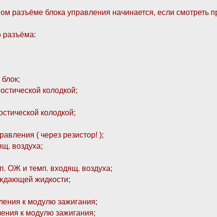
тном разъёме блока управления начинается, если смотреть п
о разъёма:
 блок;
ностической колодкой;
ностической колодкой;
равления ( через резистор! );
ящ. воздуха;
п. ОЖ и темп. входящ. воздуха;
лаждающей жидкости;
вления к модулю зажигания;
ления к модулю зажигания;