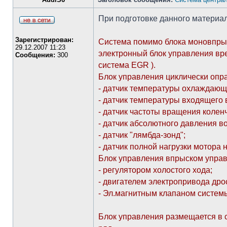
При подготовке данного материал
Зарегистрирован:
Система помимо блока моновпрыс
29.12.2007 11:23
электронный блок управления вр
Сообщения:
300
система EGR ).
Блок управления циклически опр
- датчик температуры охлаждающ
- датчик температуры входящего 
- датчик частоты вращения коленч
- датчик абсолютного давления в
- датчик "лямбда-зонд";
- датчик полной нагрузки мотора 
Блок управления впрыском управ
- регулятором холостого хода;
- двигателем электропривода дро
- Эл.магнитным клапаном систем
Блок управления размещается в с