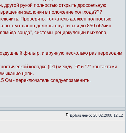
ии, другой рукой полностью открыть дроссельную
возвращении заслонки в положение хол.хода???
ыключить. Проверить: толкатель должен полностью
, а потом плавно должны опуститься до 850 об/мин
"лямбда-зонда", системы рециркуляции выхлопа,
оздушный фильтр, и вручную несколько раз переводим
остической колодке (D1) между "6" и "7" контактами
змыкание цепи.
5 Ом - переключатель следует заменить.
Добавлено:
28.02.2008 12:12