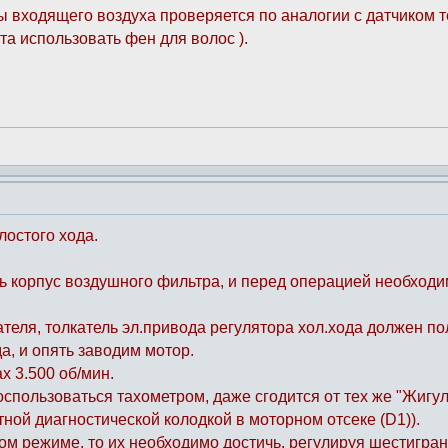
ы входящего воздуха проверяется по аналогии с датчиком 
та использовать фен для волос ).
лостого хода.
 корпус воздушного фильтра, и перед операцией необходим
теля, толкатель эл.привода регулятора хол.хода должен по
а, и опять заводим мотор.
х 3.500 об/мин.
воспользоваться тахометром, даже сгодится от тех же "Жигу
тной диагностической колодкой в моторном отсеке (D1)).
ом режиме, то их необходимо достичь, регулируя шестигран