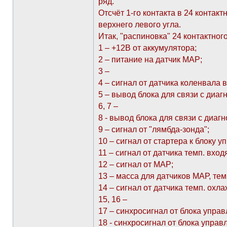
ряд.
Отсчёт 1-го контакта в 24 контак
верхнего левого угла.
Итак, "распиновка" 24 контактног
1 – +12В от аккумулятора;
2 – питание на датчик МАР;
3 –
4 – сигнал от датчика коленвала в
5 – вывод блока для связи с диаг
6, 7 –
8 - вывод блока для связи с диаг
9 – сигнал от "лямбда-зонда";
10 – сигнал от стартера к блоку уп
11 – сигнал от датчика темп. вход
12 – сигнал от МАР;
13 – масса для датчиков МАР, тем
14 – сигнал от датчика темп. ох
15, 16 –
17 – синхросигнал от блока упра
18 - синхросигнал от блока управ