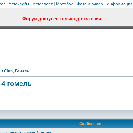
лог
|
Автоклубы
|
Автоспорт
|
Мотобол
|
Фото и видео
|
Информация
Форум доступен только для чтения
lt Club, Гомель
 4 гомель
 ]
Сообщение
нера renault espace 4 гомель