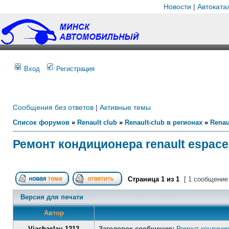
Новости
|
Автоката
Вход
Регистрация
Сообщения без ответов
|
Активные темы
Список форумов
»
Renault club
»
Renault-club в регионах
»
Renau
Ремонт кондиционера renault espace
Страница
1
из
1
[ 1 сообщение
Версия для печати
Автор
Viachaslau 1212
Заголовок сообщения:
Ремонт кондицио