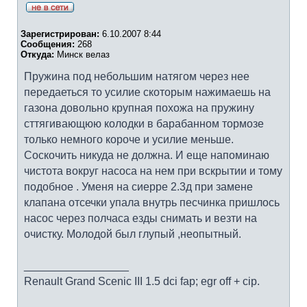
Зарегистрирован:
6.10.2007 8:44
Сообщения:
268
Откуда:
Минск велаз
Пружина под небольшим натягом через нее
передаеться то усилие скоторым нажимаешь на
газона довольно крупная похожа на пружину
сттягивающюю колодки в барабанном тормозе
только немного короче и усилие меньше.
Соскочить никуда не должна. И еще напоминаю
чистота вокруг насоса на нем при вскрытии и тому
подобное . Уменя на сиерре 2.3д при замене
клапана отсечки упала внутрь песчинка пришлось
насос через полчаса езды снимать и везти на
очистку. Молодой был глупый ,неопытный.
_________________
Renault Grand Scenic III 1.5 dci fap; egr off + cip.