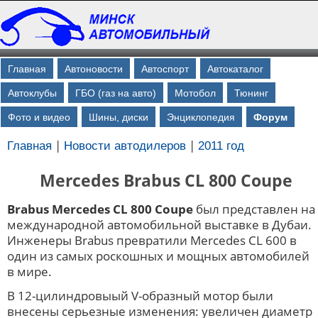
Главная
Автоновости
Автоспорт
Автокаталог
Автоклубы
ГБО (газ на авто)
Мотобол
Тюнинг
Фото и видео
Шины, диски
Энциклопедия
Форум
|
|
Главная
Новости автодилеров
2011 год
Mercedes Brabus CL 800 Coupe
Brabus Mercedes CL 800 Coupe
был представлен на
международной автомобильной выставке в Дубаи.
Инженеры Brabus превратили Mercedes CL 600 в
один из самых роскошных и мощных автомобилей
в мире.
В 12-цилиндровыый V-образный мотор были
внесены серьезные изменения: увеличен диаметр