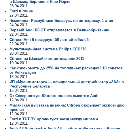
в Шанхае, Берлине и Нью-Йорке
28.04.2011
Ford в глине
27.04.2011
Чемпионат Республики Беларусь по автокроссу. 1 этап
24.04.2011
Первый Audi R8 GT отправляется в Великобританию
22.04.2011
Citroen Ami 6 празднует 50-летний юбилей
22.04.2011
Мультимедийная система Philips CED370
20.04.2011
Citroen на Шанхайском автосалоне 2011
19.04.2011
Как сэкономить до 25% на топливных расходах? 10 советов
от Volkswagen
18.04.2011
ИП «Мультимоторс» — официальный дистрибьютор «ЗАЗ» в
Республике Беларусь
15.04.2011
От Северного до Южного полюса вместе с Audi
12.04.2011
Миланская выставка дизайна: Citroen открывает экспозицию
open-air
12.04.2011
Ford и TUT.BY организуют заезд между мирами
12.04.2011
Audi A7 Sportback и Audi A8 — «Автомобили года в России