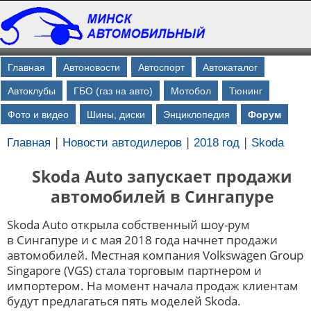
Главная
Автоновости
Автоспорт
Автокаталог
Автоклубы
ГБО (газ на авто)
Мотобол
Тюнинг
Фото и видео
Шины, диски
Энциклопедия
Форум
|
|
|
Главная
Новости автодилеров
2018 год
Skoda
Skoda Auto запускает продажи
автомобилей в Сингапуре
Skoda Auto открыла собственный шоу-рум
в Сингапуре и с мая 2018 года начнет продажи
автомобилей. Местная компания Volkswagen Group
Singapore (VGS) стала торговым партнером и
импортером. На момент начала продаж клиентам
будут предлагаться пять моделей Skoda.