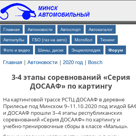
Главная
Автоновости
Автоспорт
Автокаталог
Автоклубы
ГБО (газ на авто)
Мотобол
Тюнинг
Фото и видео
Шины, диски
Энциклопедия
Форум
|
|
|
Главная
Автоновости
2020 год
Bosch
3-4 этапы соревнований «Серия
ДОСААФ» по картингу
На картинговой трассе РСТЦ ДОСААФ в деревне
Прилесье под Минском 9–11.10.2020 под эгидой БА
и ДОСААФ прошли 3–4 этапы республиканских
соревнований «Серия ДОСААФ» по картингу и
учебно-тренировочные сборы в классе «Малыш».