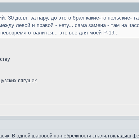
й, 30 долл. за пару, до этого брал какие-то польские- т
между левой и правой - нету... сама замена - там на час
невовремя отвалится... это все для моей Р-19...
ству
цузских лягушек
Сасик. В одной шаровой по-небрежности спалил вкладыш фен