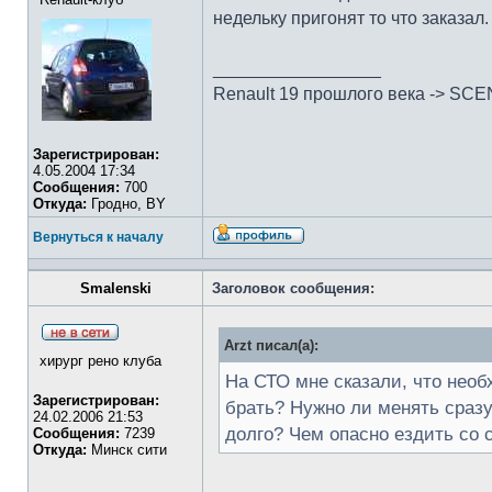
недельку пригонят то что заказал. 
_________________
Renault 19 прошлого века -> SCEN
Зарегистрирован:
4.05.2004 17:34
Сообщения:
700
Откуда:
Гродно, BY
Вернуться к началу
Smalenski
Заголовок сообщения:
Arzt писал(а):
хирург рено клуба
На СТО мне сказали, что необ
Зарегистрирован:
брать? Нужно ли менять сразу
24.02.2006 21:53
долго? Чем опасно ездить со 
Сообщения:
7239
Откуда:
Минск сити