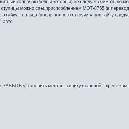
итный колпачок (белый который) не следует снимать до мо
ступицы можно спецприспсоблением МОТ-8765 (в переводе на 
ью гайку с пальца (после полного откручивания гайку следуе
" авто
НЕ ЗАБЫТЬ установить металл. защиту шаровой с крепежом