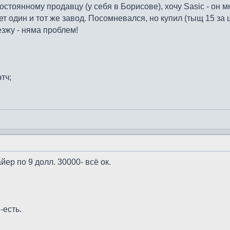
стоянному продавцу (у себя в Борисове), хочу Sasic - он мн
ет один и тот же завод. Посомневался, но купил (тыщ 15 за 
езжу - няма проблем!
тч;
ер по 9 долл. 30000- всё ок.
-есть.