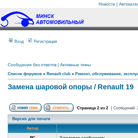
Новости
|
Автоката
Вход
Регистрация
Сообщения без ответов
|
Активные темы
Список форумов
»
Renault club
»
Ремонт, обслуживание, эксплуа
Замена шаровой опоры / Renault 19
Страница
2
из
2
[ Сообщений: 
Версия для печати
Автор
ВС
Заголовок сообщения: