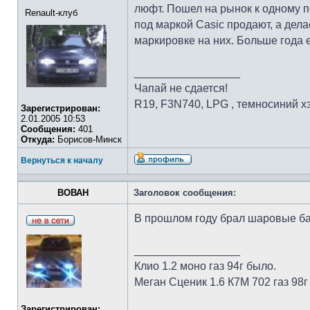
люфт. Пошел на рынок к одному по
Renault-клуб
под маркой Casic продают, а дела
маркировке на них. Больше года 
_________________
Чапай не сдается!
R19, F3N740, LPG , темносиний хэ
Зарегистрирован:
2.01.2005 10:53
Сообщения:
401
Откуда:
Борисов-Минск
Вернуться к началу
ВОВАН
Заголовок сообщения:
В прошлом году брал шаровые бай
_________________
Клио 1.2 моно газ 94г было.
Меган Сценик 1.6 К7М 702 газ 98г 
Зарегистрирован: