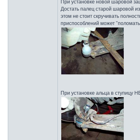
При установке новой шаровой защ
Достать палец старой шаровой из 
этом не стоит скручивать полност
приспособлений может "поломать
При установке альца в ступицу 